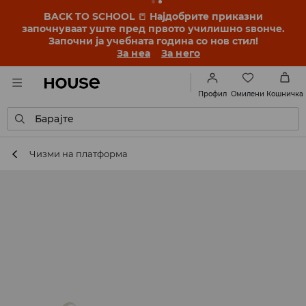
BACK TO SCHOOL
📒
Најдобрите приказни
започнуваат уште пред првото училишно ѕвонче.
Започни ја учебната година со нов стил!
За неа
За него
Омилени
Профил
Кошничка
Барајте
Чизми на платформа