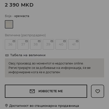
2 390
MKD
Боја
-
кремаста
Величина
(распродадено)
36
37
38
39
40
41
Табела на величини
Овој производ во моментот е недостапен online.
Регистрирајте се за добивање на информација, ќе ве
информираме кога ќе е достапен
ИЗВЕСТЕТЕ МЕ
Достапност во стационарна продавница