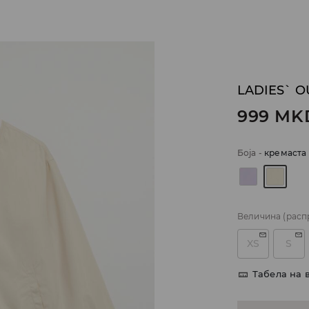
LADIES` O
999
MK
Боја
-
кремаста
Величина
(расп
XS
S
Табела на 