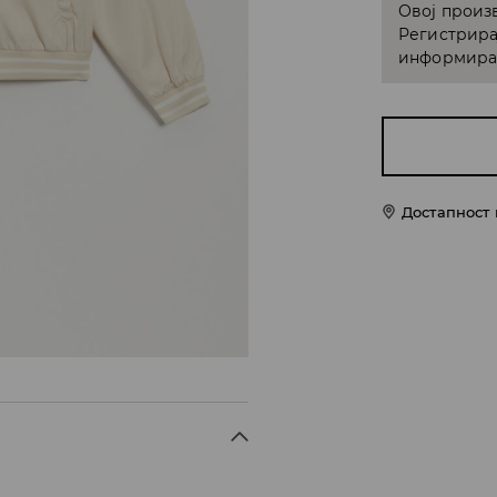
Овој произв
Регистрира
информирам
Достапност