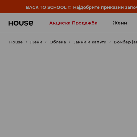
BACK TO SCHOOL
📒
Најдобрите приказни започ
Акциска Продажба
Жени
House
Жени
Облека
Јакни и капути
Бомбер јак