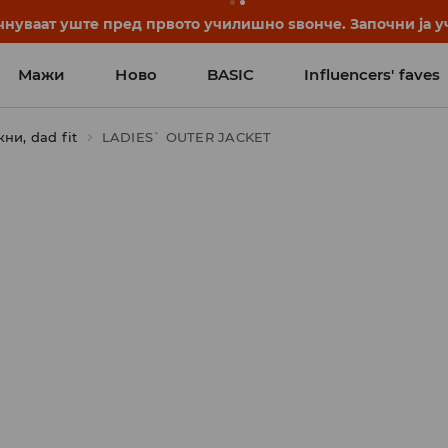
нуваат уште пред првото училишно ѕвонче. Започни ја уч
Мажи
Ново
BASIC
Influencers' faves
ни, dad fit
LADIES` OUTER JACKET