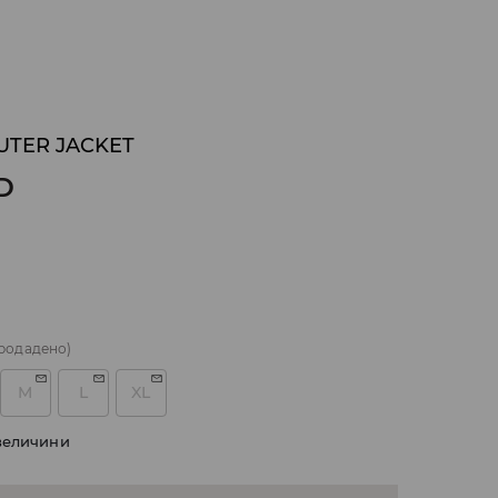
UTER JACKET
D
родадено)
M
L
XL
величини