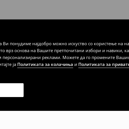
а плаќање
 Ви понудиме најдобро можно искуство со користење на на
дена од тој датум да се
ето врз основа на Вашите претпочитани избори и навики, к
 несоодветни производи. Ако
и персонализирани реклами. Можете да го промените Вашиот 
на артиклите, тоа може да го
итајте ја
Политиката за колачиња
и
Политиката за приват
 така, производот може да
о ваш избор (трошокот и
е вие).