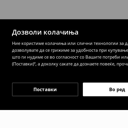
⟶
Детални информации за испорака
⟶
Детални информации за начините н
Дозволи колачиња
Политика на враќање
Ние користиме колачиња или слични технологии за да
Кога ќе ја примите нарачката, имате 30 
дозволувате да се грижиме за удобноста при купувањ
спроведе поврат на сите несакани или
што ги нудиме се во согласност со Вашите потреби ил
сакате да направите бесплатен поврат 
(Поставки)“, а доколку сакате да дознаете повеќе, проч
направите во нашите продавници. Исто
го вратите со начинот на испораката п
одговорноста при оваа опција ја сносит
⟶
Политика на поврат
Поставки
Во ред