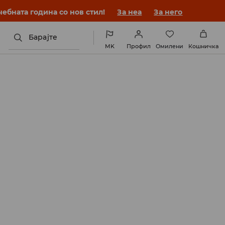
ебната година со нов стил!
За неа
За него
Барајте
MK
Профил
Омилени
Кошничка