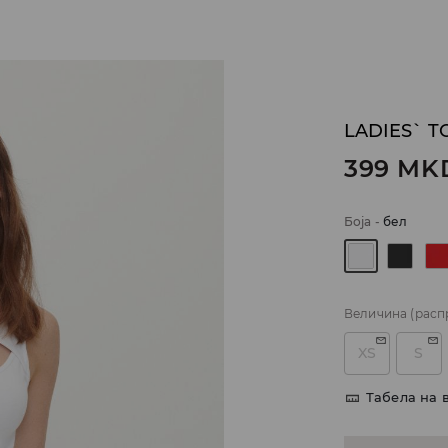
LADIES` T
399
MK
Боја
-
бел
Величина
(расп
XS
S
Табела на 