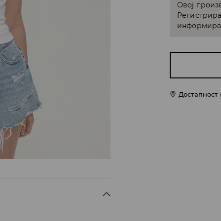
Овој произв
Регистрира
информирам
Достапност