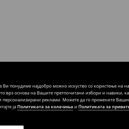
ЊЕ
Мик Мик (online плаќање)
 Мик Мик (плаќање при
а плаќање
 Ви понудиме најдобро можно искуство со користење на на
дена од тој датум да се
ето врз основа на Вашите претпочитани избори и навики, к
 несоодветни производи. Ако
и персонализирани реклами. Можете да го промените Вашиот 
на артиклите, тоа може да го
итајте ја
Политиката за колачиња
и
Политиката за приват
 така, производот може да
о ваш избор (трошокот и
е вие).