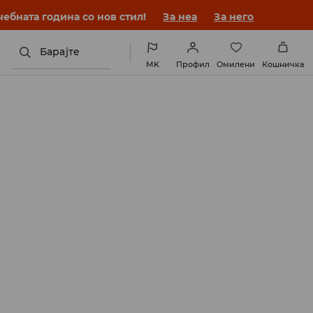
ебната година со нов стил!
За неа
За него
Барајте
MK
Профил
Омилени
Кошничка