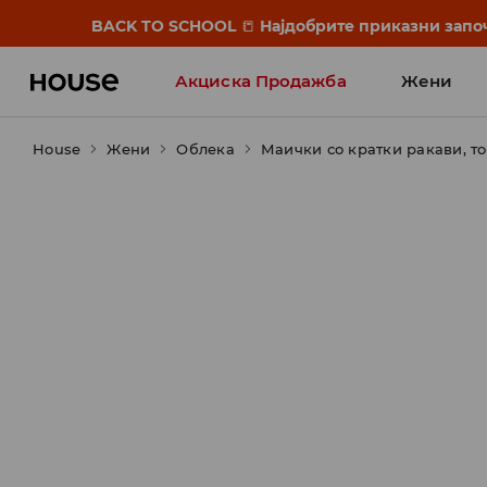
BACK TO SCHOOL
📒
Најдобрите приказни започ
Акциска Продажба
Жени
House
Жени
Облека
Маички со кратки ракави, т