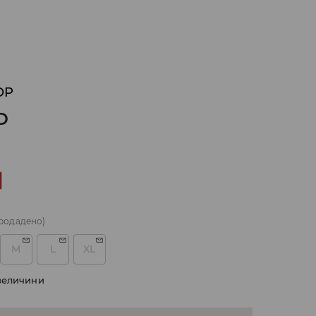
OP
D
родадено)
M
L
XL
величини