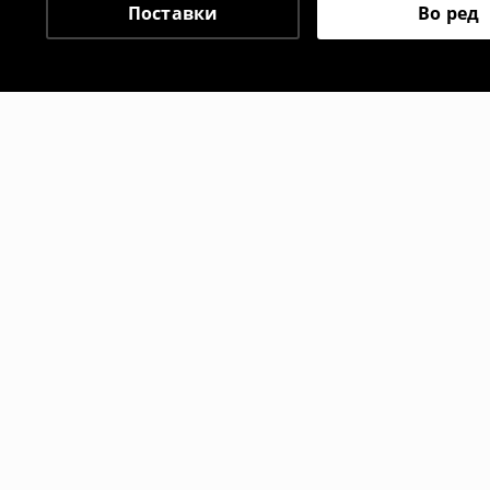
Поставки
Во ред
Препорачани
-50%
-20%