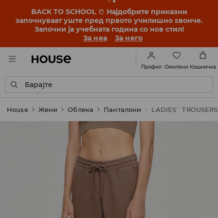
BACK TO SCHOOL
📒
Најдобрите приказни
започнуваат уште пред првото училишно ѕвонче.
Започни ја учебната година со нов стил!
За неа
За него
Омилени
Профил
Кошничка
Барајте
House
Жени
Облека
Панталони
LADIES` TROUSERS