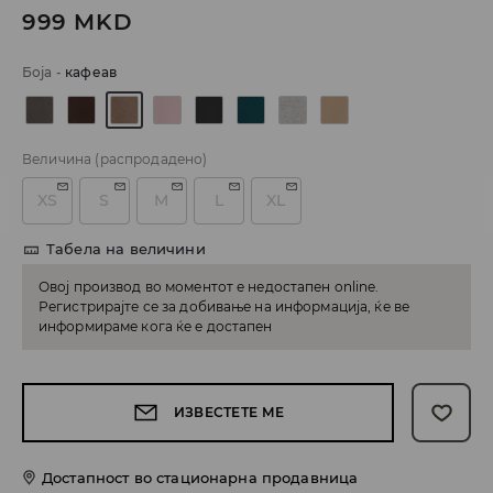
999
MKD
Боја
-
кафеав
Величина
(распродадено)
XS
S
M
L
XL
Табела на величини
Овој производ во моментот е недостапен online.
Регистрирајте се за добивање на информација, ќе ве
информираме кога ќе е достапен
ИЗВЕСТЕТЕ МЕ
Достапност во стационарна продавница