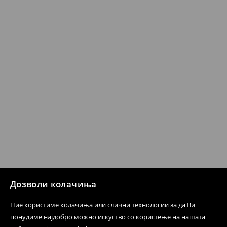
датум да се спроведе поврат на сите несакани или
несоодветни производи. Ако сакате да направите
бесплатен поврат на артиклите, тоа може да го
направите во нашите продавници. Исто така,
производот може да го вратите со начинот на
испораката по ваш избор (трошокот и одговорноста
при оваа опција ја сносите вие).
⟶
Политика на поврат
Дозволи колачиња
Ние користиме колачиња или слични технологии за да Ви
понудиме најдобро можно искуство со користење на нашата