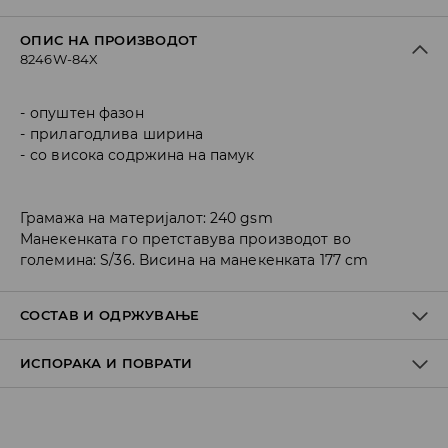
ОПИС НА ПРОИЗВОДОТ
8246W-84X
опуштен фазон
прилагодлива ширина
со висока содржина на памук
Грамажа на материјалот: 240 gsm
Манекенката го претставува производот во
големина: S/36. Висина на манекенката 177 cm
СОСТАВ И ОДРЖУВАЊЕ
ИСПОРАКА И ПОВРАТИ
Материјал I
:
80% COTTON, 20% POLYESTER
MACHINE WASH AT MAX.TEMP. 30° C - NORMAL PROCESS
Политика на испорака
DO NOT BLEACH