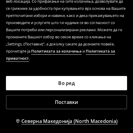
веб-локација. Со прифаќање на сите колачиња, дозволувате да
се грижиме за удобноста при купувањето врз основа на Вашите
претпочитани избори и навики, како и дека прикажувањето на
производите и услугите што ги нудиме се во согласност со
Вашите потреби или персонализирани реклами. Можете да го
промените Вашиот избор во секое време со кликање на
„Settings, (Поставки)“, а доколку сакате да дознаете повеќе,
прочитајте ја
Политиката за колачиња
и
Политиката за
приватност
.
Во ред
Поставки
Северна Македонија (North Macedonia)