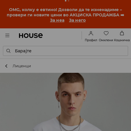
BACK TO SCHOOL
📒
Најдобрите приказни
започнуваат уште пред првото училишно ѕвонче.
Започни ја учебната година со нов стил!
За неа
За него
Омилени
Профил
Кошничка
Барајте
Лиценци