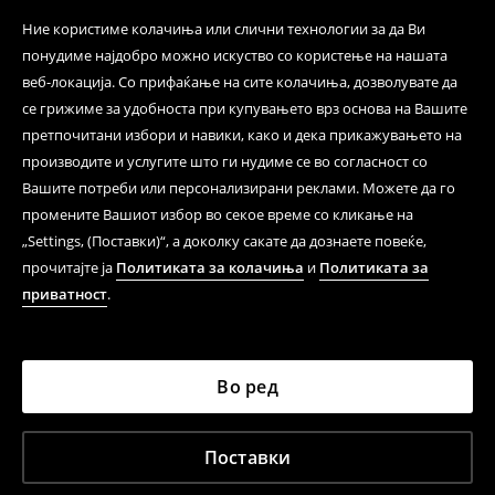
Ние користиме колачиња или слични технологии за да Ви
понудиме најдобро можно искуство со користење на нашата
веб-локација. Со прифаќање на сите колачиња, дозволувате да
се грижиме за удобноста при купувањето врз основа на Вашите
претпочитани избори и навики, како и дека прикажувањето на
производите и услугите што ги нудиме се во согласност со
Вашите потреби или персонализирани реклами. Можете да го
промените Вашиот избор во секое време со кликање на
„Settings, (Поставки)“, а доколку сакате да дознаете повеќе,
прочитајте ја
Политиката за колачиња
и
Политиката за
приватност
.
Во ред
Поставки