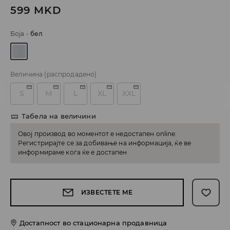
599
MKD
Боја
-
бел
Величина
(распродадено)
S
M
L
XL
XXL
Табела на величини
Овој производ во моментот е недостапен online.
Регистрирајте се за добивање на информација, ќе ве
информираме кога ќе е достапен
ИЗВЕСТЕТЕ МЕ
Достапност во стационарна продавница