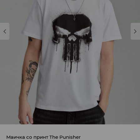
Маичка со принт The Punisher