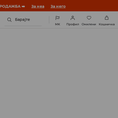
 ПРОДАЖБА ➡️
За неа
За него
Барајте
MK
Профил
Омилени
Кошничка