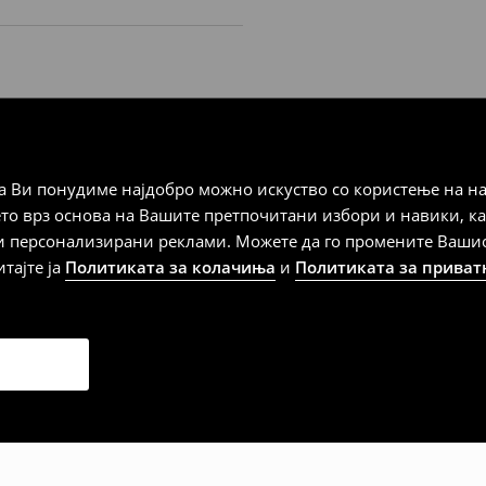
ERY MILD PROCESS
STEAM
 Ви понудиме најдобро можно искуство со користење на на
ето врз основа на Вашите претпочитани избори и навики, к
Мик Мик (online плаќање)
и персонализирани реклами. Можете да го промените Вашиот 
итајте ја
Политиката за колачиња
и
Политиката за приват
 Мик Мик (плаќање при
а плаќање