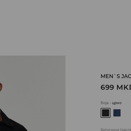
MEN`S JA
699
MK
Боја
-
црно
Величина
(расп