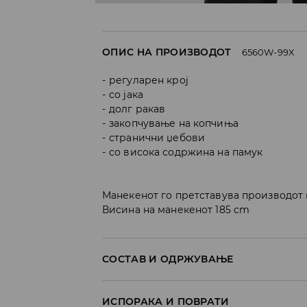
ОПИС НА ПРОИЗВОДОТ
6560W-99X
регуларен крој
со јака
долг ракав
закопчување на копчиња
странични џебови
со висока содржина на памук
Манекенот го претставува производот 
Висина на манекенот 185 cm
СОСТАВ И ОДРЖУВАЊЕ
Материјал I
:
70% COTTON, 30% POLYESTER
ИСПОРАКА И ПОВРАТИ