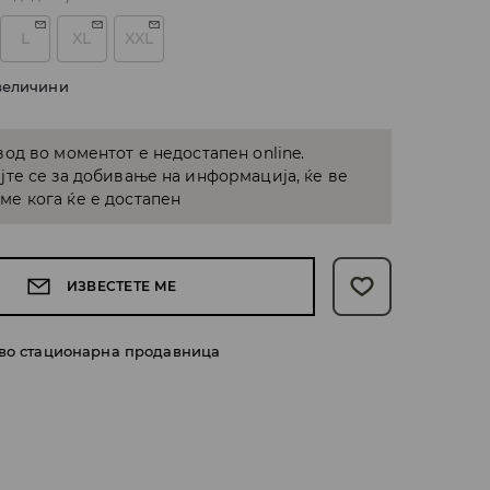
L
XL
XXL
величини
од во моментот е недостапен online.
јте се за добивање на информација, ќе ве
е кога ќе е достапен
ИЗВЕСТЕТЕ МЕ
 во стационарна продавница