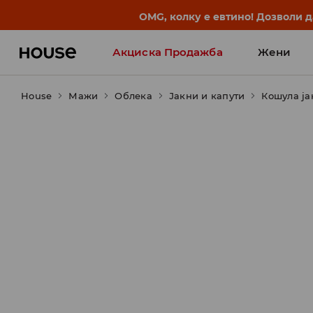
OMG, колку е евтино! Дозволи 
Акциска Продажба
Жени
House
Мажи
Облека
Јакни и капути
Кошула ја