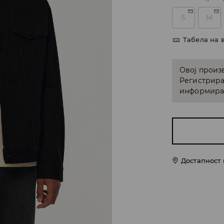
S
M
Табела на 
Овој произв
Регистрира
информирам
Достапност