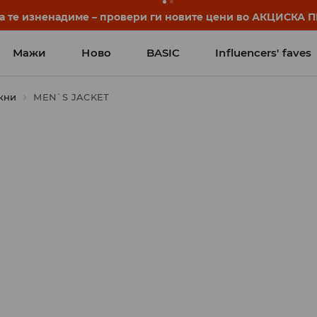
да те изненадиме – провери ги новите цени во АКЦИСКА
Мажи
Ново
BASIC
Influencers' faves
кни
MEN`S JACKET