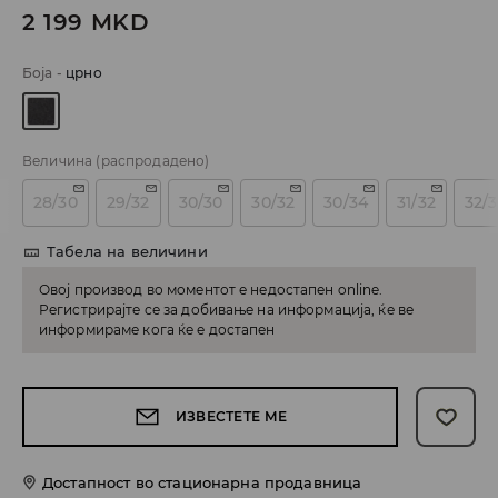
2 199
MKD
Боја
-
црно
Величина
(распродадено)
28/30
29/32
30/30
30/32
30/34
31/32
32/
Табела на величини
Овој производ во моментот е недостапен online.
Регистрирајте се за добивање на информација, ќе ве
информираме кога ќе е достапен
ИЗВЕСТЕТЕ МЕ
Достапност во стационарна продавница