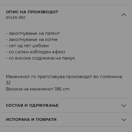
ОПИС НА ПРОИЗВОДОТ
6143X-99J
закопчување на патент
закопчување на копче
сет од пет џебови
со силен избледен ефект
со висока содржина на памук
Манекенот го претставува производот во големина:
32
Висина на манекенот 186 cm
СОСТАВ И ОДРЖУВАЊЕ
ИСПОРАКА И ПОВРАТИ
Материјал I
:
67% COTTON, 31% POLYESTER, 2% ELASTANE