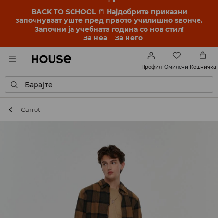
BACK TO SCHOOL
📒
Најдобрите приказни
започнуваат уште пред првото училишно ѕвонче.
Започни ја учебната година со нов стил!
За неа
За него
Омилени
Профил
Кошничка
Барајте
Carrot