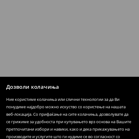
производот може да го вратите со начинот на
испораката по ваш избор (трошокот и одговорноста
при оваа опција ја сносите вие).
⟶
Политика на поврат
Дозволи колачиња
Ние користиме колачиња или слични технологии за да Ви
понудиме најдобро можно искуство со користење на нашата
веб-локација. Со прифаќање на сите колачиња, дозволувате да
се грижиме за удобноста при купувањето врз основа на Вашите
претпочитани избори и навики, како и дека прикажувањето на
производите и услугите што ги нудиме се во согласност со