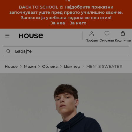
BACK TO SCHOOL
📒
Најдобрите приказни
започнуваат уште пред првото училишно ѕвонче.
Започни ја учебната година со нов стил!
За неа
За него
Омилени
Профил
Кошничка
Барајте
House
Мажи
Облека
Џемпер
MEN`S SWEATER