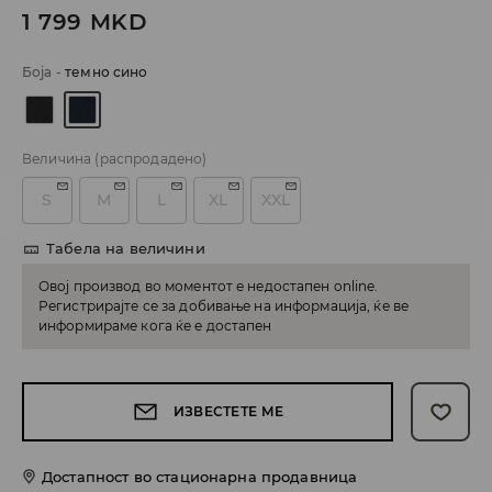
1 799
MKD
Боја
-
темно сино
Величина
(распродадено)
S
M
L
XL
XXL
Табела на величини
Овој производ во моментот е недостапен online.
Регистрирајте се за добивање на информација, ќе ве
информираме кога ќе е достапен
ИЗВЕСТЕТЕ МЕ
Достапност во стационарна продавница