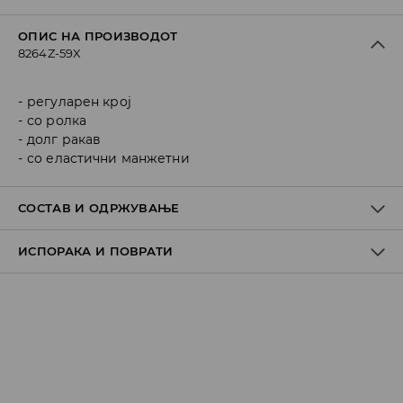
ОПИС НА ПРОИЗВОДОТ
8264Z-59X
регуларен крој
со ролка
долг ракав
со еластични манжетни
СОСТАВ И ОДРЖУВАЊЕ
ИСПОРАКА И ПОВРАТИ
Материјал I
:
100% POLYESTER
MACHINE WASH AT MAX.TEMP. 30° C - NORMAL PROCESS
Политика на испорака
DO NOT BLEACH
Преземање во продавница
DO NOT TUMBLE DRY
БЕСПЛАТНО
7-14 работни дена
DO NOT IRON
Локација за подигнување на пратки