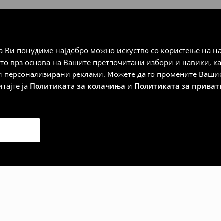
а плаќање
 Ви понудиме најдобро можно искуство со користење на на
дена од тој датум да се
ето врз основа на Вашите претпочитани избори и навики, к
 несоодветни производи. Ако
и персонализирани реклами. Можете да го промените Вашиот 
на артиклите, тоа може да го
итајте ја
Политиката за колачиња
и
Политиката за приват
 така, производот може да
о ваш избор (трошокот и
е вие).