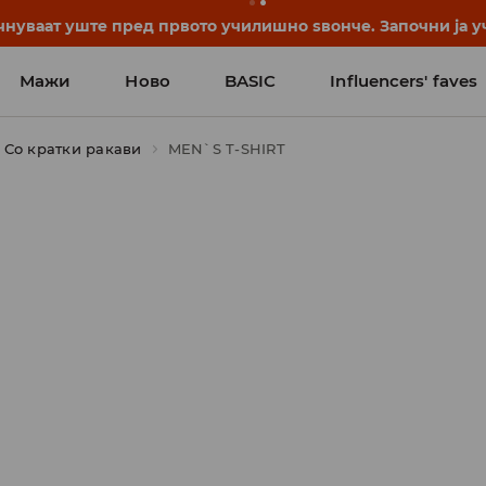
нуваат уште пред првото училишно ѕвонче. Започни ја уч
Мажи
Ново
BASIC
Influencers' faves
Со кратки ракави
MEN`S T-SHIRT