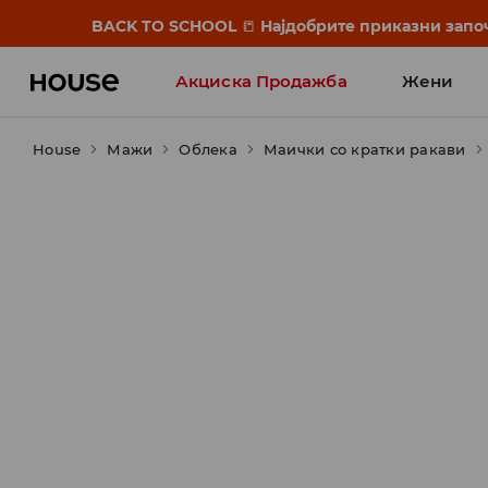
BACK TO SCHOOL
📒
Најдобрите приказни започ
Акциска Продажба
Жени
House
Мажи
Облека
Маички со кратки ракави