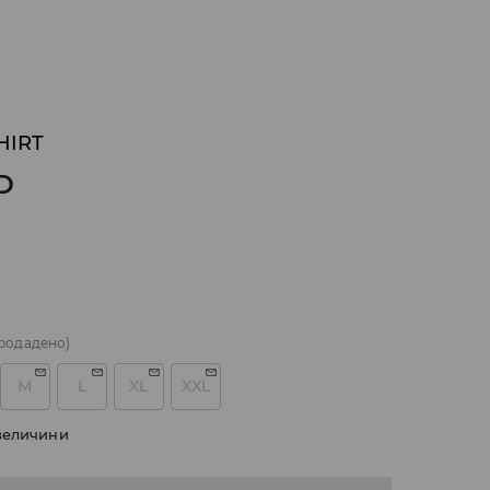
HIRT
D
родадено)
M
L
XL
XXL
величини