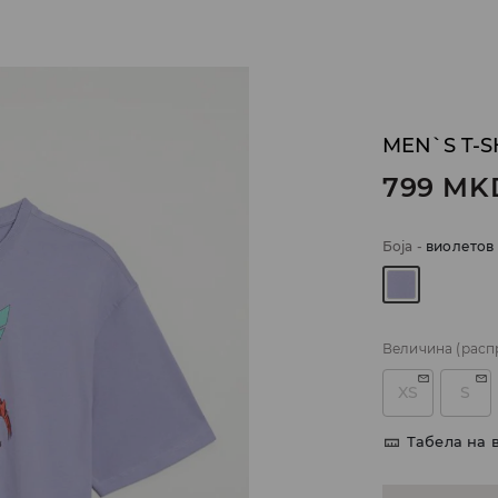
MEN`S T-S
799
MK
Боја
-
виолетов
Величина
(расп
XS
S
Табела на 