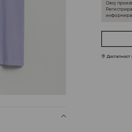
Овој произв
Регистрира
информирам
Достапност