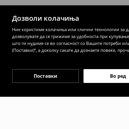
⟶
Детални информации за начините н
Дозволи колачиња
Политика на враќање
Ние користиме колачиња или слични технологии за да
Кога ќе ја примите нарачката, имате 30 
дозволувате да се грижиме за удобноста при купувањ
спроведе поврат на сите несакани или
што ги нудиме се во согласност со Вашите потреби ил
сакате да направите бесплатен поврат 
(Поставки)“, а доколку сакате да дознаете повеќе, проч
направите во нашите продавници. Исто
го вратите со начинот на испораката п
одговорноста при оваа опција ја сносит
⟶
Политика на поврат
Поставки
Во ред