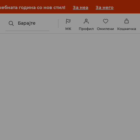
ебната година со нов стил!
За неа
За него
Барајте
MK
Профил
Омилени
Кошничка