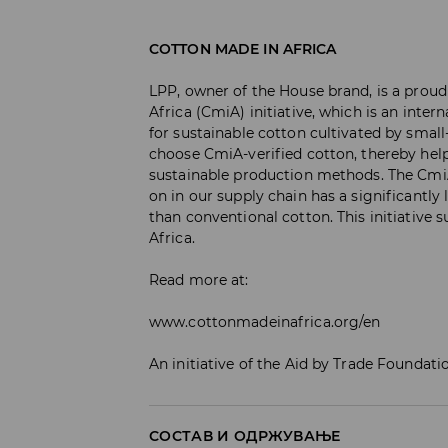
COTTON MADE IN AFRICA
LPP, owner of the House brand, is a proud
Africa (CmiA) initiative, which is an inte
for sustainable cotton cultivated by small
choose CmiA-verified cotton, thereby hel
sustainable production methods. The CmiA
on in our supply chain has a significantl
than conventional cotton. This initiative 
Africa.
Read more at:
www.cottonmadeinafrica.org/en
An initiative of the Aid by Trade Foundati
СОСТАВ И ОДРЖУВАЊЕ