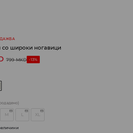
ОДАЖБА
 со широки ногавици
D
-13%
799
MKD
родадено)
M
L
XL
величини