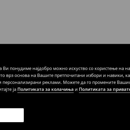
 Мик Мик (плаќање при
а плаќање
 Ви понудиме најдобро можно искуство со користење на на
дена од тој датум да се
ето врз основа на Вашите претпочитани избори и навики, к
 несоодветни производи. Ако
и персонализирани реклами. Можете да го промените Вашиот 
на артиклите, тоа може да го
итајте ја
Политиката за колачиња
и
Политиката за приват
 така, производот може да
о ваш избор (трошокот и
е вие).