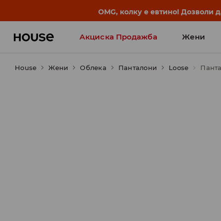
OMG, колку е евтино! Дозволи 
Акциска Продажба
Жени
House
Жени
Облека
Панталони
Loose
Панта