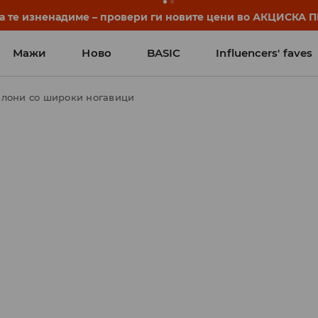
да те изненадиме – провери ги новите цени во АКЦИСКА
Мажи
Ново
BASIC
Influencers' faves
лони со широки ногавици