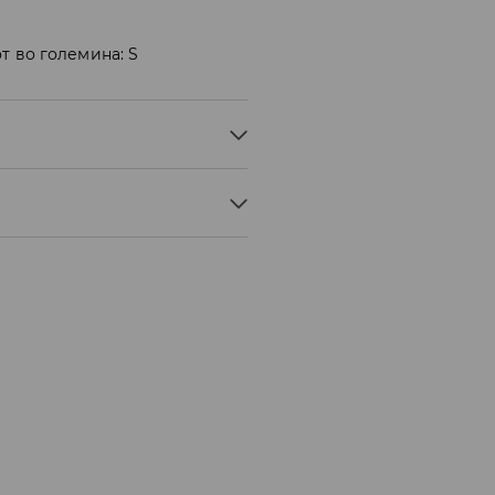
т во големина: S
ОЗА, 2% ЕЛАСТАН
 БЕЗ ПАРЕА
° C - БЛАГ ПРОЦЕС
ЊЕ
Мик Мик (online плаќање)