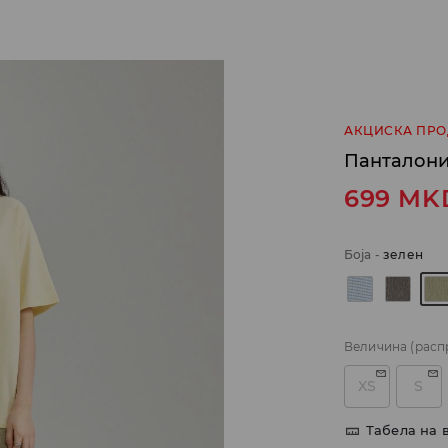
АКЦИСКА ПР
Панталони
699
MK
Боја
-
зелен
Величина
(расп
XS
S
Табела на 