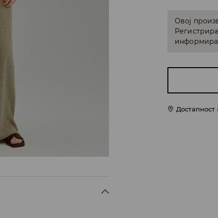
Овој произв
Регистрира
информирам
Достапност