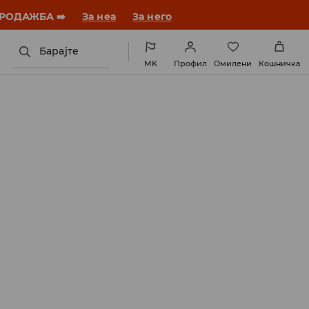
 ПРОДАЖБА ➡️
За неа
За него
Барајте
MK
Профил
Омилени
Кошничка