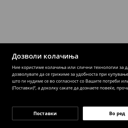
Логистички провајдер Милшпед/курир
испорака)
259 MKD
7-14 работни дена
⟶
Детални информации за испорака
⟶
Детални информации за начините н
Дозволи колачиња
Политика на враќање
Ние користиме колачиња или слични технологии за да
Кога ќе ја примите нарачката, имате 30 
дозволувате да се грижиме за удобноста при купувањ
спроведе поврат на сите несакани или
што ги нудиме се во согласност со Вашите потреби ил
сакате да направите бесплатен поврат 
(Поставки)“, а доколку сакате да дознаете повеќе, проч
направите во нашите продавници. Исто
го вратите со начинот на испораката п
одговорноста при оваа опција ја сносит
⟶
Политика на поврат
Поставки
Во ред