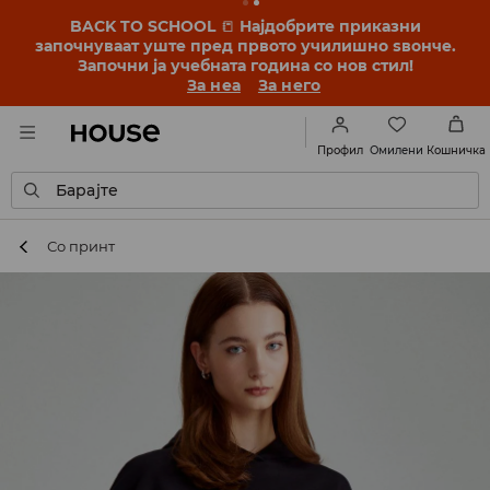
BACK TO SCHOOL
📒
Најдобрите приказни
започнуваат уште пред првото училишно ѕвонче.
Започни ја учебната година со нов стил!
За неа
За него
Омилени
Профил
Кошничка
Барајте
Со принт