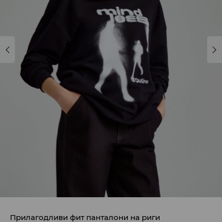
Прилагодливи фит панталони на риги