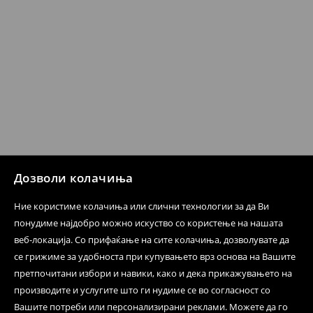
Политика на враќање
Кога ќе ја примите нарачката, имате 30 дена од тој
датум да се спроведе поврат на сите несакани или
несоодветни производи. Ако сакате да направите
бесплатен поврат на артиклите, тоа може да го
направите во нашите продавници. Исто така,
производот може да го вратите со начинот на
испораката по ваш избор (трошокот и одговорноста
при оваа опција ја сносите вие).
⟶
Политика на поврат
Дозволи колачиња
Ние користиме колачиња или слични технологии за да Ви
понудиме најдобро можно искуство со користење на нашата
веб-локација. Со прифаќање на сите колачиња, дозволувате да
се грижиме за удобноста при купувањето врз основа на Вашите
претпочитани избори и навики, како и дека прикажувањето на
производите и услугите што ги нудиме се во согласност со
Вашите потреби или персонализирани реклами. Можете да го