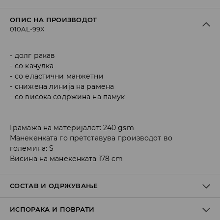
ОПИС НА ПРОИЗВОДОТ
010AL-99X
долг ракав
со качулка
со еластични манжетни
снижена линија на рамена
со висока содржина на памук
Грамажа на материјалот: 240 gsm
Манекенката го претставува производот во
големина: S
Висина на манекенката 178 cm
СОСТАВ И ОДРЖУВАЊЕ
ИСПОРАКА И ПОВРАТИ
Материјал I
:
80% COTTON, 20% POLYESTER