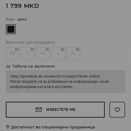
1 799
MKD
Боја
-
црно
Величина
(распродадено)
XS
S
M
L
XL
Табела на величини
Овој производ во моментот е недостапен online.
Регистрирајте се за добивање на информација, ќе ве
информираме кога ќе е достапен
ИЗВЕСТЕТЕ МЕ
Достапност во стационарна продавница