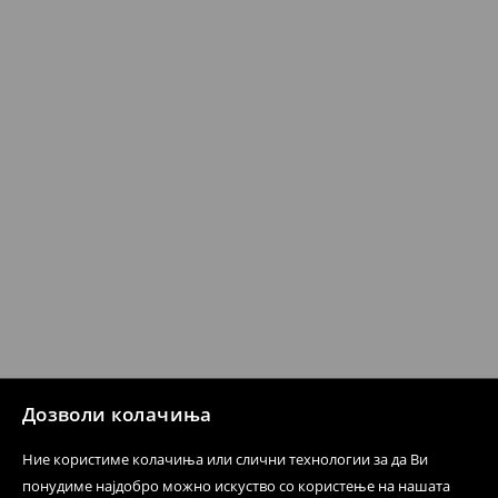
259 MKD
7-14 работни дена
⟶
Детални информации за испорака
⟶
Детални информации за начините на плаќање
Политика на враќање
Кога ќе ја примите нарачката, имате 30 дена од тој
датум да се спроведе поврат на сите несакани или
несоодветни производи. Ако сакате да направите
бесплатен поврат на артиклите, тоа може да го
направите во нашите продавници. Исто така,
производот може да го вратите со начинот на
испораката по ваш избор (трошокот и одговорноста
при оваа опција ја сносите вие).
⟶
Политика на поврат
Дозволи колачиња
Ние користиме колачиња или слични технологии за да Ви
понудиме најдобро можно искуство со користење на нашата