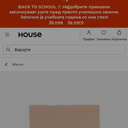
BACK TO SCHOOL
📒
Најдобрите приказни
започнуваат уште пред првото училишно ѕвонче.
Започни ја учебната година со нов стил!
За неа
За него
Омилени
Профил
Кошничка
Барајте
Жени