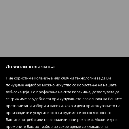
при оваа опција ја сносите вие).
⟶
Политика на поврат
Дозволи колачиња
Ние користиме колачиња или слични технологии за да Ви
понудиме најдобро можно искуство со користење на нашата
веб-локација. Со прифаќање на сите колачиња, дозволувате да
се грижиме за удобноста при купувањето врз основа на Вашите
претпочитани избори и навики, како и дека прикажувањето на
производите и услугите што ги нудиме се во согласност со
Вашите потреби или персонализирани реклами. Можете да го
промените Вашиот избор во секое време со кликање на