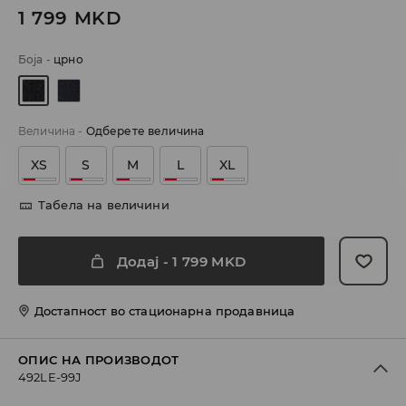
1 799
MKD
Боја
-
црно
Величина
-
Одберете величина
XS
S
M
L
XL
Табела на величини
Додај
-
1 799
MKD
Достапност во стационарна продавница
ОПИС НА ПРОИЗВОДОТ
492LE-99J