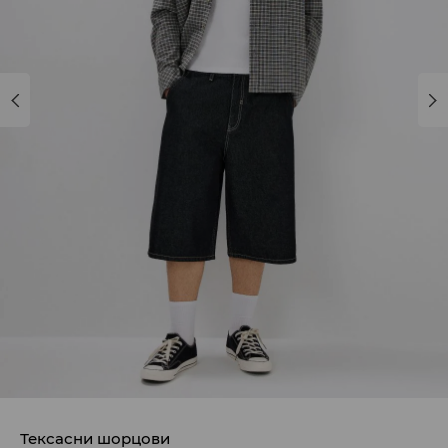
Тексасни шорцови