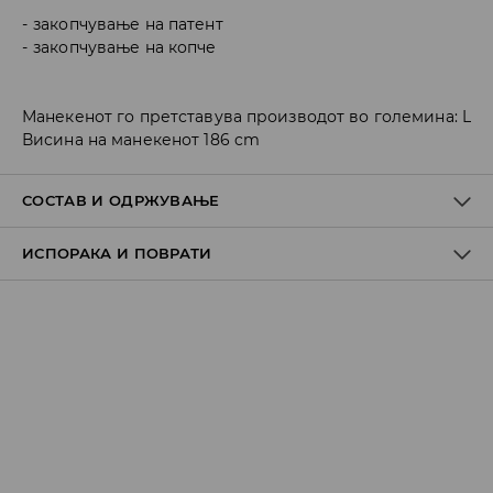
закопчување на патент
закопчување на копче
Манекенот го претставува производот во големина: L
Висина на манекенот 186 cm
СОСТАВ И ОДРЖУВАЊЕ
ИСПОРАКА И ПОВРАТИ
ПРВА ТКАЕНИНА
:
100% ПАМУК
ДА НЕ СЕ ИЗБЕЛУВА
Политика на испорака
ДА СЕ ПЕГЛА НА МАКС. ТЕМП. ОД 110° C БЕЗ ПАРЕА
Преземање во продавница
НЕ Е ДОЗВОЛЕНО ХЕМИСКО ЧИСТЕЊЕ
БЕСПЛАТНО
7-14 работни дена
MAШИНСКO ПЕРЕЊЕ НА МАКС. ТЕМП. 30° C -
Локација за подигнување на пратки
НОРМАЛЕН ПРОЦЕС
239 MKD
ДА НЕ СЕ СУШИ ВО МАШИНА ЗА СУШЕЊЕ
7-14 работни дена