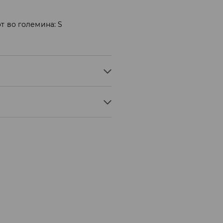
т во големина: S
° C - БЛАГ ПРОЦЕС
ЊЕ
 БЕЗ ПАРЕА
Мик Мик (online плаќање)