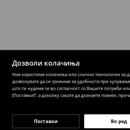
7-14 работни дена
Логистички провајдер Милшпед/курир
испорака)
259 MKD
7-14 работни дена
⟶
Детални информации за испорака
⟶
Детални информации за начините н
Дозволи колачиња
Политика на враќање
Ние користиме колачиња или слични технологии за да
Кога ќе ја примите нарачката, имате 30 
дозволувате да се грижиме за удобноста при купувањ
спроведе поврат на сите несакани или
што ги нудиме се во согласност со Вашите потреби ил
сакате да направите бесплатен поврат 
(Поставки)“, а доколку сакате да дознаете повеќе, проч
направите во нашите продавници. Исто
го вратите со начинот на испораката п
одговорноста при оваа опција ја сносит
⟶
Политика на поврат
Поставки
Во ред