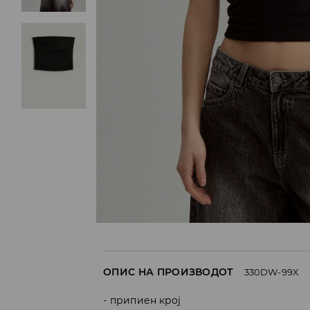
ОПИС НА ПРОИЗВОДОТ
330DW-99X
припиен крој