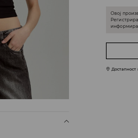
Овој произв
Регистрира
информирам
Достапност