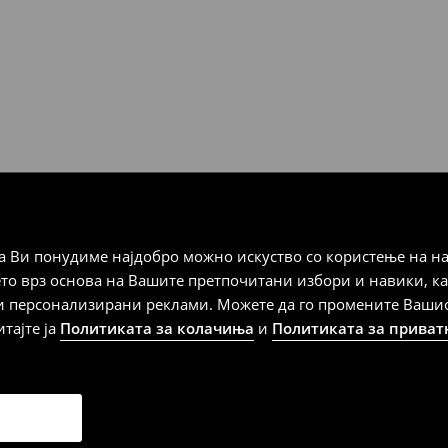
 Мик Мик (плаќање при
а плаќање
 Ви понудиме најдобро можно искуство со користење на на
дена од тој датум да се
ето врз основа на Вашите претпочитани избори и навики, к
 несоодветни производи. Ако
и персонализирани реклами. Можете да го промените Вашиот 
на артиклите, тоа може да го
итајте ја
Политиката за колачиња
и
Политиката за приват
 така, производот може да
о ваш избор (трошокот и
е вие).