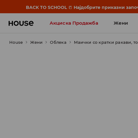
BACK TO SCHOOL
📒
Најдобрите приказни започ
Акциска Продажба
Жени
House
Жени
Облека
Маички со кратки ракави, т