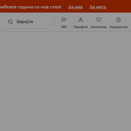
ебната година со нов стил!
За неа
За него
Барајте
MK
Профил
Омилени
Кошничка