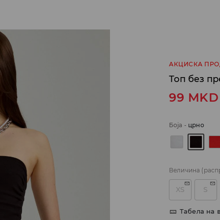
АКЦИСКА ПР
Топ без п
99
MKD
Боја
-
црно
Величина
(расп
XS
S
Табела на 