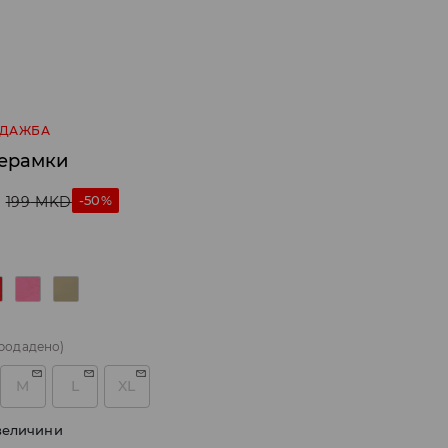
ОДАЖБА
рерамки
-50%
199
MKD
родадено)
M
L
XL
величини