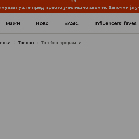
нуваат уште пред првото училишно ѕвонче. Започни ја уч
Мажи
Ново
BASIC
Influencers' faves
опови
Топови
Топ без прерамки