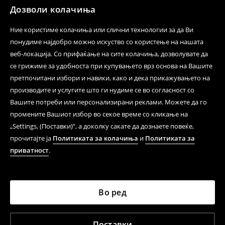
Дозволи колачиња
Цена според ценовникот на операторот
Ние користиме колачиња или слични технологии за да Ви
Контактирајте не.
понудиме најдобро можно искуство со користење на нашата
веб-локација. Со прифаќање на сите колачиња, дозволувате да
Формулар за контакт
се грижиме за удобноста при купувањето врз основа на Вашите
Следете не
претпочитани избори и навики, како и дека прикажувањето на
производите и услугите што ги нудиме се во согласност со
Вашите потреби или персонализирани реклами. Можете да го
промените Вашиот избор во секое време со кликање на
Помош и контакт
„Settings, (Поставки)“, а доколку сакате да дознаете повеќе,
Услови за користење
прочитајте ја
Политиката за колачиња
и
Политиката за
приватност
.
Политика за приватност
ЛПП
Во ред
ЛПП МАЦЕДОНИА ДООЕЛ, бул. Партизан Одреди
Поставки