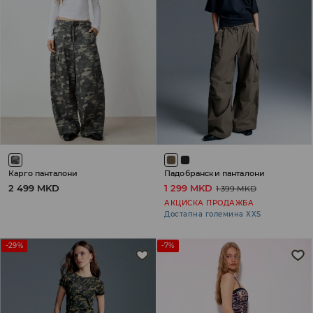
Карго панталони
Падобрански панталони
2 499 MKD
1 299 MKD
1 399 MKD
АКЦИСКА ПРОДАЖБА
Достапна големина XXS
-29%
-7%