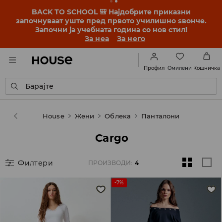
BACK TO SCHOOL 🎒 Најдобрите приказни
започнуваат уште пред првото училишно ѕвонче.
Започни ја учебната година со нов стил!
За неа
За него
Омилени
Профил
Кошничка
Барајте
House
Жени
Облека
Панталони
Cargo
Филтери
ПРОИЗВОДИ
:
4
-7%