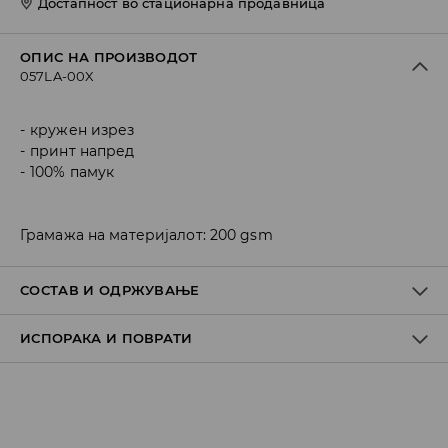
Достапност во стационарна продавница
ОПИС НА ПРОИЗВОДОТ
057LA-00X
кружен изрез
принт напред
100% памук
Грамажа на материјалот: 200 gsm
СОСТАВ И ОДРЖУВАЊЕ
ИСПОРАКА И ПОВРАТИ
100% ПАМУК
Политика на испорака
Преземање во продавница