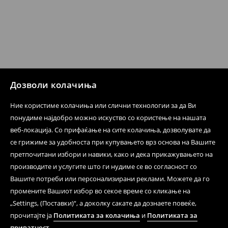
несоодветни производи. Ако сакате да направите
бесплатен поврат на артиклите, тоа може да го
направите во нашите продавници. Исто така,
производот може да го вратите со начинот на
испораката по ваш избор (трошокот и одговорноста
при оваа опција ја сносите вие).
⟶
Политика на поврат
Дозволи колачиња
Ние користиме колачиња или слични технологии за да Ви
понудиме најдобро можно искуство со користење на нашата
веб-локација. Со прифаќање на сите колачиња, дозволувате да
се грижиме за удобноста при купувањето врз основа на Вашите
претпочитани избори и навики, како и дека прикажувањето на
производите и услугите што ги нудиме се во согласност со
Вашите потреби или персонализирани реклами. Можете да го
промените Вашиот избор во секое време со кликање на
„Settings, (Поставки)“, а доколку сакате да дознаете повеќе,
прочитајте ја
Политиката за колачиња
и
Политиката за
приватност
.