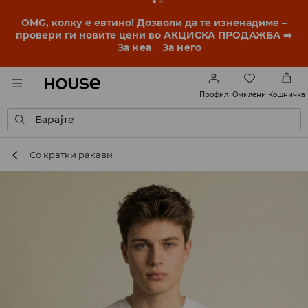
OMG, колку е евтино! Дозволи да те изненадиме –
провери ги новите цени во АКЦИСКА ПРОДАЖБА ➡️
За неа
За него
Омилени
Профил
Кошничка
Барајте
Со кратки ракави