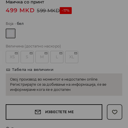
Маичка со принт
499
MKD
599
MKD
-17%
Боја
-
бел
Величина
(достапно наскоро)
XS
S
M
L
XL
Табела на величини
Овој производ во моментот е недостапен online.
Регистрирајте се за добивање на информација, ќе ве
информираме кога ќе е достапен
ИЗВЕСТЕТЕ МЕ