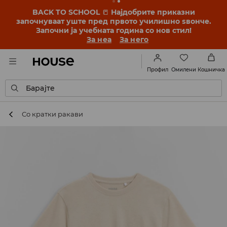
BACK TO SCHOOL
📒
Најдобрите приказни
започнуваат уште пред првото училишно ѕвонче.
Започни ја учебната година со нов стил!
За неа
За него
Омилени
Профил
Кошничка
Барајте
Со кратки ракави