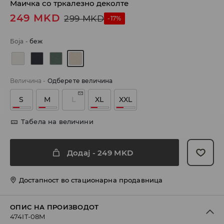
Маичка со тркалезно деколте
249
MKD
299
MKD
-17%
Боја
-
беж
Величина
-
Одберете величина
S
M
L
XL
XXL
Табела на величини
Додај
-
249
MKD
Достапност во стационарна продавница
ОПИС НА ПРОИЗВОДОТ
474IT-08M