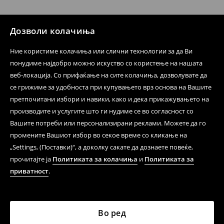
испораката по ваш избор (трошокот и одговорноста
при оваа опција ја сносите вие).
⟶
Политика на поврат
Дозволи колачиња
Ние користиме колачиња или слични технологии за да Ви
понудиме најдобро можно искуство со користење на нашата
веб-локација. Со прифаќање на сите колачиња, дозволувате да
се грижиме за удобноста при купувањето врз основа на Вашите
претпочитани избори и навики, како и дека прикажувањето на
производите и услугите што ги нудиме се во согласност со
Вашите потреби или персонализирани реклами. Можете да го
промените Вашиот избор во секое време со кликање на
„Settings, (Поставки)“, а доколку сакате да дознаете повеќе,
прочитајте ја
Политиката за колачиња
и
Политиката за
приватност
.
Во ред