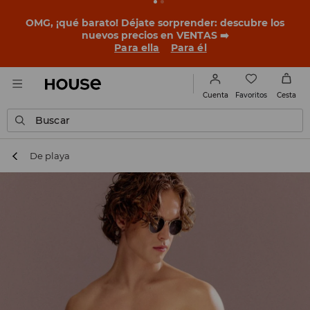
BACK TO SCHOOL
📒
Las mejores historias empiezan
antes del primer timbre. Empieza el curso con un look
nuevo!
Para ella
Para él
Favoritos
Cuenta
Cesta
Buscar
De playa