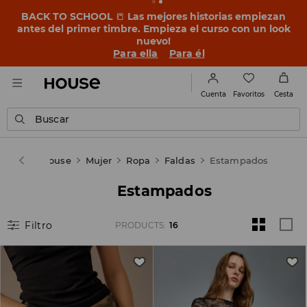
BACK TO SCHOOL
📒
Las mejores historias empiezan
antes del primer timbre. Empieza el curso con un look
nuevo!
Para ella
Para él
Favoritos
Cuenta
Cesta
Buscar
House
Mujer
Ropa
Faldas
Estampados
Estampados
Filtro
PRODUCTS
:
16