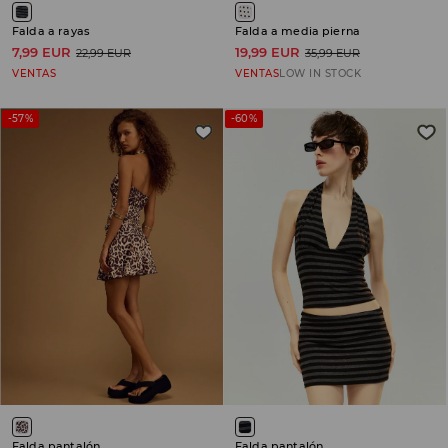
Falda a rayas
Falda a media pierna
7,99 EUR
19,99 EUR
22,99 EUR
35,99 EUR
VENTAS
VENTAS
LOW IN STOCK
-57%
-60%
Falda pantalón
Falda pantalón