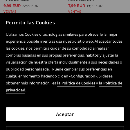
9,99 EUR
7,99 EUR
22,99 EUR
19,99 EUR
VENTAS
VENTAS
Permitir las Cookies
Utilizamos Cookies o tecnologías similares para ofrecerle la mejor
experiencia posible mientras usa nuestro sitio web. Al aceptar todas
Siguenos
las cookies, nos permitirá cuidar de su comodidad al realizar
compras basadas en sus propias preferencias, hábitos y ajustar la
visualización de nuestra oferta individualmente a sus necesidades o
Centro de ayuda
publicidad personalizada. . Puede cambiar sus preferencias en
cualquier momento haciendo clic en «Configuración». Si desea
Compra En Línea
obtener más información, lea
la Política de Cookies
y
la Política de
privacidad
.
Términos y condiciones
Política De Privacidad
Aceptar
Empresa