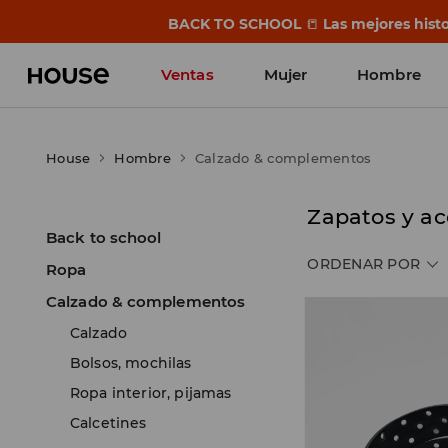
BACK TO SCHOOL
📒
Las mejores histo
Ventas
Mujer
Hombre
House
Hombre
Calzado & complementos
Zapatos y ac
Back to school
ORDENAR POR
Ropa
Calzado & complementos
Calzado
Bolsos, mochilas
Ropa interior, pijamas
Calcetines