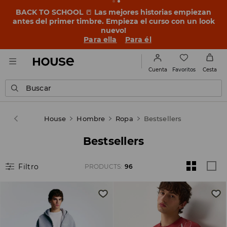
OMG, ¡qué barato! Déjate sorprender: descubre los
nuevos precios en VENTAS ➡️
Para ella
Para él
Favoritos
Cuenta
Cesta
Buscar
House
Hombre
Ropa
Bestsellers
Bestsellers
Filtro
PRODUCTS
:
96