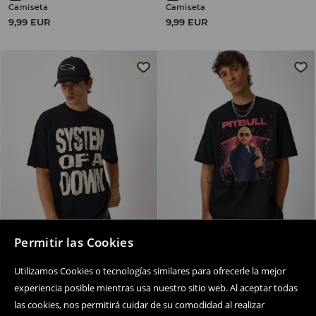
Camiseta
Camiseta
9,99 EUR
9,99 EUR
Permitir las Cookies
Utilizamos Cookies o tecnologías similares para ofrecerle la mejor
experiencia posible mientras usa nuestro sitio web. Al aceptar todas
Camiseta con impresión System of a Down
Camiseta con impresión Pitbull
22,99 EUR
22,99 EUR
las cookies, nos permitirá cuidar de su comodidad al realizar