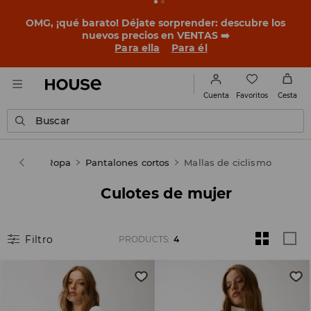
BACK TO SCHOOL
📒
Las mejores historias empiezan
antes del primer timbre. Empieza el curso con un look
nuevo!
Para ella
Para él
Favoritos
Cuenta
Cesta
Buscar
Mujer
Ropa
Pantalones cortos
Mallas de ciclismo
Culotes de mujer
Filtro
PRODUCTS
:
4