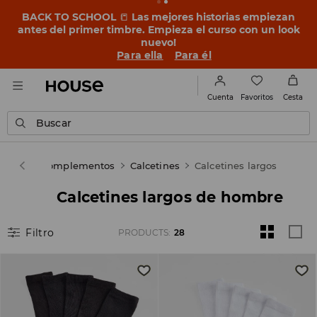
BACK TO SCHOOL
📒
Las mejores historias empiezan
antes del primer timbre. Empieza el curso con un look
nuevo!
Para ella
Para él
Favoritos
Cuenta
Cesta
Buscar
alzado & complementos
Calcetines
Calcetines largos
Calcetines largos de hombre
Filtro
PRODUCTS
:
28