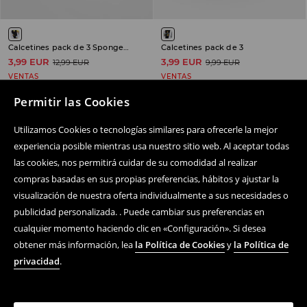
Calcetines pack de 3 SpongeBob
Calcetines pack de 3
3,99 EUR
3,99 EUR
12,99 EUR
9,99 EUR
VENTAS
VENTAS
Permitir las Cookies
Utilizamos Cookies o tecnologías similares para ofrecerle la mejor
experiencia posible mientras usa nuestro sitio web. Al aceptar todas
Siguenos
las cookies, nos permitirá cuidar de su comodidad al realizar
compras basadas en sus propias preferencias, hábitos y ajustar la
visualización de nuestra oferta individualmente a sus necesidades o
Centro de ayuda
publicidad personalizada. . Puede cambiar sus preferencias en
cualquier momento haciendo clic en «Configuración». Si desea
Compra En Línea
obtener más información, lea
la Política de Cookies
y
la Política de
privacidad
.
Términos y condiciones
Política De Privacidad