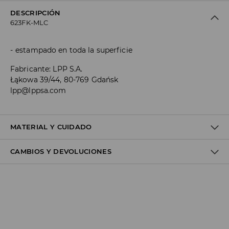
DESCRIPCIÓN
623FK-MLC
estampado en toda la superficie
Fabricante
:
LPP S.A.
Łąkowa 39/44, 80-769 Gdańsk
lpp@lppsa.com
MATERIAL Y CUIDADO
CAMBIOS Y DEVOLUCIONES
Material I
:
55% COTTON, 25% POLYESTER, 18% POLYAMIDE, 2%
ELASTANE
Política de envío
MACHINE WASH AT MAX.TEMP. 30° C - NORMAL PROCESS
Envío gratuito desde 40 EUR | Devoluciones gratuitas
DO NOT BLEACH
No podemos enviar pedidos a las Islas Canarias, Ceuta o
DO NOT TUMBLE DRY
Melilla.