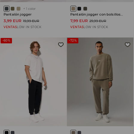
+
1
color
Pantalón jogger
Pantalón jogger con bolsillos cargo
3,99 EUR
7,99 EUR
19,99 EUR
29,99 EUR
VENTAS
LOW IN STOCK
VENTAS
LOW IN STOCK
-60%
-72%