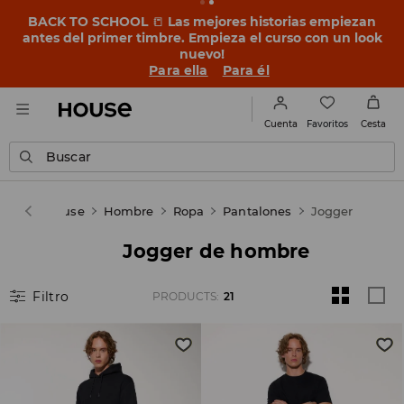
BACK TO SCHOOL
📒
Las mejores historias empiezan
antes del primer timbre. Empieza el curso con un look
nuevo!
Para ella
Para él
Favoritos
Cuenta
Cesta
Buscar
House
Hombre
Ropa
Pantalones
Jogger
Jogger de hombre
Filtro
PRODUCTS
:
21