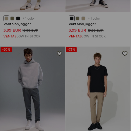
+
1
color
+
1
color
Pantalón jogger
Pantalón jogger
3,99 EUR
3,99 EUR
19,99 EUR
19,99 EUR
VENTAS
LOW IN STOCK
VENTAS
LOW IN STOCK
-80%
-73%