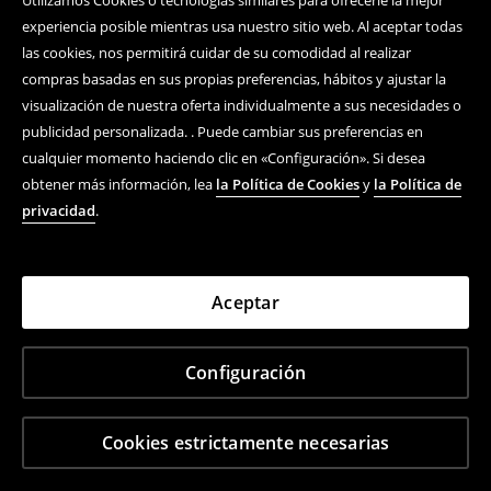
Utilizamos Cookies o tecnologías similares para ofrecerle la mejor
experiencia posible mientras usa nuestro sitio web. Al aceptar todas
Siguenos
las cookies, nos permitirá cuidar de su comodidad al realizar
compras basadas en sus propias preferencias, hábitos y ajustar la
visualización de nuestra oferta individualmente a sus necesidades o
Centro de ayuda
publicidad personalizada. . Puede cambiar sus preferencias en
cualquier momento haciendo clic en «Configuración». Si desea
Compra En Línea
obtener más información, lea
la Política de Cookies
y
la Política de
privacidad
.
Términos y condiciones
Política De Privacidad
Aceptar
Empresa
Configuración
LPP S.A., ul. Łąkowa 39/44, 80‑769 Gdańsk, Polonia,
registrada por el Juzgado Regional Gdańsk-Północ, KRS
(Registro Mercantil de Polonia): 0000000778, capital
Cookies estrictamente necesarias
social 3 708 482 PLN (pagado en su totalidad), NIP (NIF):
583‑10‑14‑898, REGON: 190852164