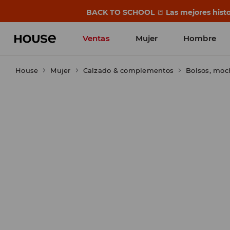
BACK TO SCHOOL
📒
Las mejores histo
Ventas
Mujer
Hombre
House
Mujer
Calzado & complementos
Bolsos, moc