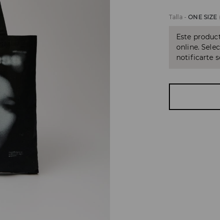
Talla
-
ONE SIZE
Este product
online. Sele
notificarte 