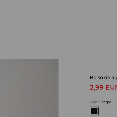
Bolso de a
2,99
EU
Color
-
negro