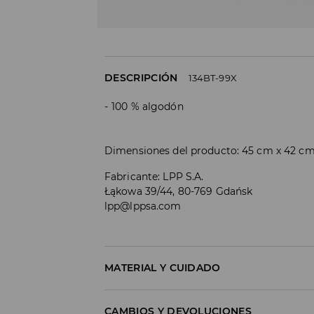
DESCRIPCIÓN
134BT-99X
100 % algodón
Dimensiones del producto: 45 cm x 42 c
Fabricante
:
LPP S.A.
Łąkowa 39/44, 80-769 Gdańsk
lpp@lppsa.com
MATERIAL Y CUIDADO
Material I
:
100% COTTON
CAMBIOS Y DEVOLUCIONES