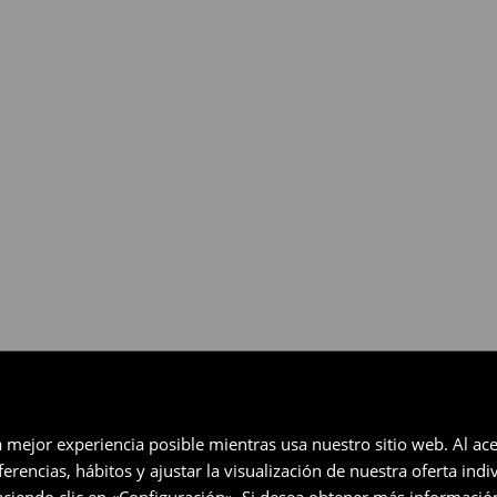
gratuita en un plazo de 30 días
eccionados (no se aplica a los
a mejor experiencia posible mientras usa nuestro sitio web. Al ace
rencias, hábitos y ajustar la visualización de nuestra oferta ind