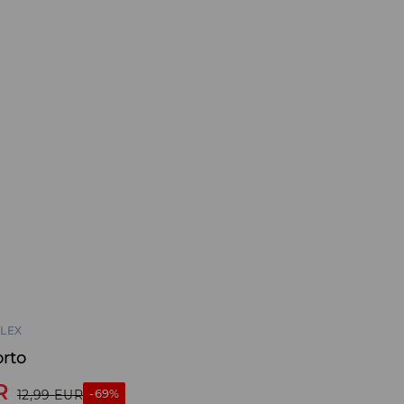
LEX
orto
R
-69%
12,99
EUR