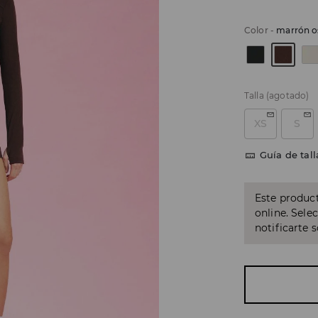
Color
-
marrón o
Talla
(agotado)
XS
S
Guía de tall
Este product
online. Sele
notificarte 