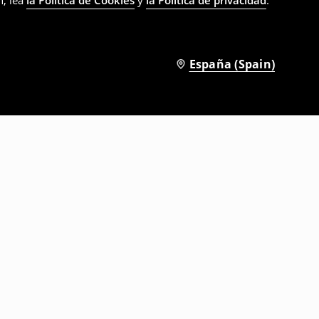
n, lea
la Política de Cookies
y
la Política de privacidad
.
España (Spain)