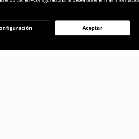
ciendo clic en «Configuración». Si desea obtener más informació
onfiguración
Aceptar
 eligieron