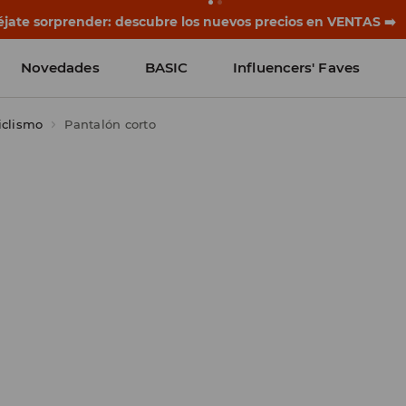
rias empiezan antes del primer timbre. Empieza el curso co
Novedades
BASIC
Influencers' Faves
iclismo
Pantalón corto