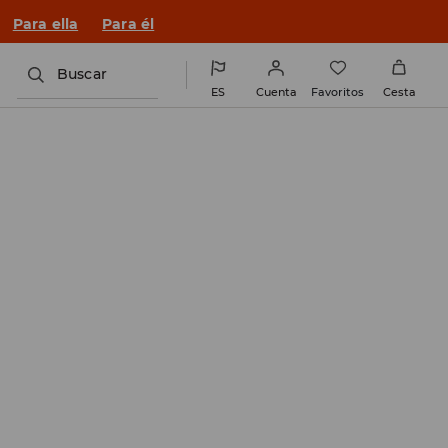
n un look nuevo!
Para ella
Para él
Buscar
ES
Cuenta
Favoritos
Cesta