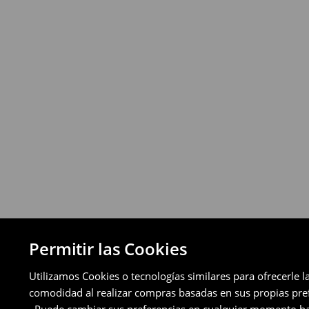
Política de devoluciones
Puedes devolver los productos de manera 
a través de los métodos de devolución sel
pagos aplazados).
⟶
Política de devoluciones detallada
Permitir las Cookies
Utilizamos Cookies o tecnologías similares para ofrecerle l
comodidad al realizar compras basadas en sus propias prefe