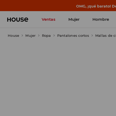
BACK TO SCHOOL
📒
Las mejores histo
Ventas
Mujer
Hombre
House
Mujer
Ropa
Pantalones cortos
Mallas de c