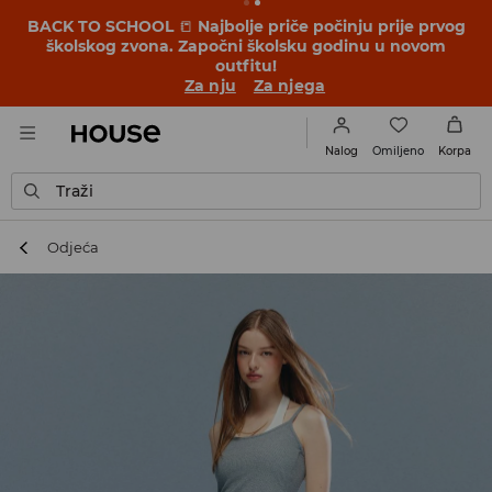
BACK TO SCHOOL
📒
Najbolje priče počinju prije prvog
školskog zvona. Započni školsku godinu u novom
outfitu!
Za nju
Za njega
Omiljeno
Nalog
Korpa
Traži
Odjeća