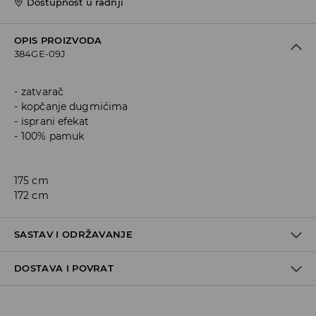
Dostupnost u radnji
OPIS PROIZVODA
384GE-09J
zatvarač
kopčanje dugmićima
isprani efekat
100% pamuk
175 cm
172 cm
SASTAV I ODRŽAVANJE
DOSTAVA I POVRAT
Materijal I
:
100% COTTON
MACHINE WASH AT MAX.TEMP. 30° C - NORMAL PROCESS
Politika dostave