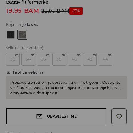
Baggy fit farmerke
19,95
BAM
25,95
BAM
-23%
Boja
-
svijetlo siva
Veličina
(rasprodato)
32
34
36
38
40
42
44
Tablica veličina
Proizvod trenutno nije dostupan u online trgovini. Odaberite
veličinu koja vas zanima da se prijavite za upozorenje koje vas
obavještava o dostupnosti.
OBAVIJESTI ME