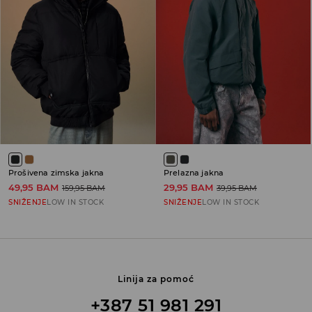
Prošivena zimska jakna
Prelazna jakna
49,95 BAM
29,95 BAM
159,95 BAM
39,95 BAM
SNIŽENJE
LOW IN STOCK
SNIŽENJE
LOW IN STOCK
Linija za pomoć
+387 51 981 291