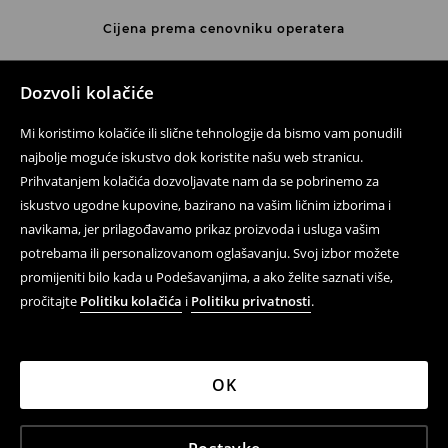
Cijena prema cenovniku operatera
Kontaktirajte nas
Dozvoli kolačiće
Kontakt obrazac
Mi koristimo kolačiće ili slične tehnologije da bismo vam ponudili
Prati nas
najbolje moguće iskustvo dok koristite našu web stranicu.
Prihvatanjem kolačića dozvoljavate nam da se pobrinemo za
iskustvo ugodne kupovine, bazirano na vašim ličnim izborima i
navikama, jer prilagođavamo prikaz proizvoda i usluga vašim
Pomoć i kontakt
potrebama ili personalizovanom oglašavanju. Svoj izbor možete
Pravila korištenja
promijeniti bilo kada u Podešavanjima, a ako želite saznati više,
pročitajte
Politiku kolačića
i
Politiku privatnosti
.
Politika privatnosti
LPP
OK
LPP BH d.o.o., Kralja Petra I Karađorđevića 105, 78000