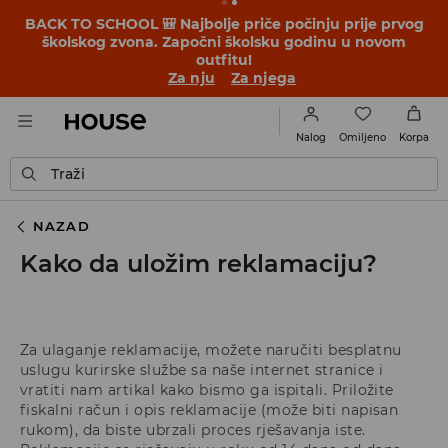
BACK TO SCHOOL 🎒 Najbolje priče počinju prije prvog
školskog zvona. Započni školsku godinu u novom
outfitu!
Za nju
Za njega
Omiljeno
Nalog
Korpa
Traži
NAZAD
Kako da uložim reklamaciju?
Za ulaganje reklamacije, možete naručiti besplatnu
uslugu kurirske službe sa naše internet stranice i
vratiti nam artikal kako bismo ga ispitali. Priložite
fiskalni račun i opis reklamacije (može biti napisan
rukom), da biste ubrzali proces rješavanja iste.