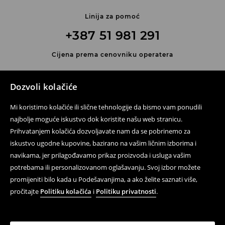
Linija za pomoć
+387 51 981 291
Cijena prema cenovniku operatera
Kontaktirajte nas
Dozvoli kolačiće
Kontakt obrazac
Mi koristimo kolačiće ili slične tehnologije da bismo vam ponudili
Prati nas
najbolje moguće iskustvo dok koristite našu web stranicu.
Prihvatanjem kolačića dozvoljavate nam da se pobrinemo za
iskustvo ugodne kupovine, bazirano na vašim ličnim izborima i
navikama, jer prilagođavamo prikaz proizvoda i usluga vašim
Pomoć i kontakt
potrebama ili personalizovanom oglašavanju. Svoj izbor možete
Pravila korištenja
promijeniti bilo kada u Podešavanjima, a ako želite saznati više,
pročitajte
Politiku kolačića
i
Politiku privatnosti
.
Politika privatnosti
LPP