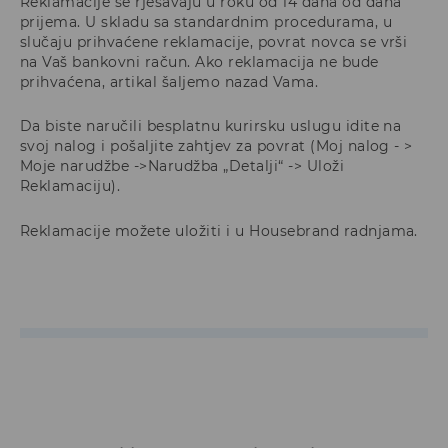
Reklamacije se rješavaju u roku od 14 dana od dana
prijema. U skladu sa standardnim procedurama, u
slučaju prihvaćene reklamacije, povrat novca se vrši
na Vaš bankovni račun. Ako reklamacija ne bude
prihvaćena, artikal šaljemo nazad Vama.
Da biste naručili besplatnu kurirsku uslugu idite na
svoj nalog i pošaljite zahtjev za povrat (Moj nalog - >
Moje narudžbe ->Narudžba „Detalji“ -> Uloži
Reklamaciju).
Reklamacije možete uložiti i u Housebrand radnjama.