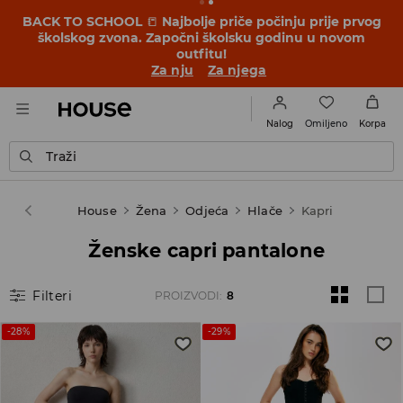
BACK TO SCHOOL
📒
Najbolje priče počinju prije prvog
školskog zvona. Započni školsku godinu u novom
outfitu!
Za nju
Za njega
Omiljeno
Nalog
Korpa
Traži
House
Žena
Odjeća
Hlače
Kapri
Ženske capri pantalone
Filteri
PROIZVODI
:
8
-28%
-29%