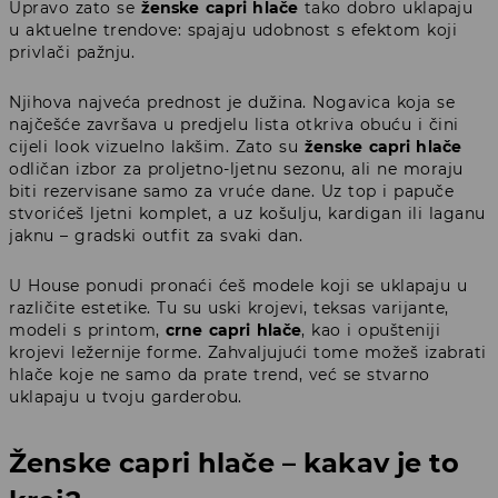
Upravo zato se
ženske capri hlače
tako dobro uklapaju
u aktuelne trendove: spajaju udobnost s efektom koji
privlači pažnju.
Njihova najveća prednost je dužina. Nogavica koja se
najčešće završava u predjelu lista otkriva obuću i čini
cijeli look vizuelno lakšim. Zato su
ženske capri hlače
odličan izbor za proljetno-ljetnu sezonu, ali ne moraju
biti rezervisane samo za vruće dane. Uz top i papuče
stvorićeš ljetni komplet, a uz košulju, kardigan ili laganu
jaknu – gradski outfit za svaki dan.
U House ponudi pronaći ćeš modele koji se uklapaju u
različite estetike. Tu su uski krojevi, teksas varijante,
modeli s printom,
crne capri hlače
, kao i opušteniji
krojevi ležernije forme. Zahvaljujući tome možeš izabrati
hlače koje ne samo da prate trend, već se stvarno
uklapaju u tvoju garderobu.
Ženske capri hlače – kakav je to