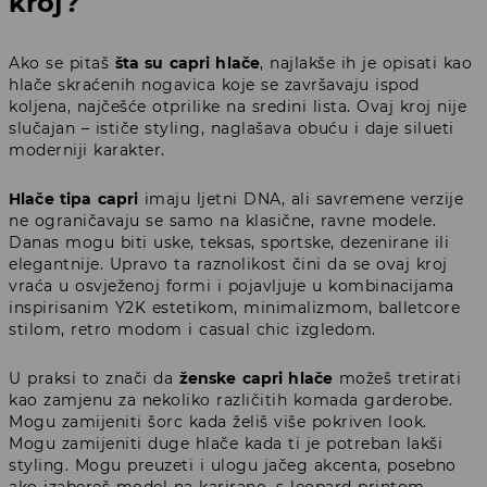
kroj?
Ako se pitaš
šta su capri hlače
, najlakše ih je opisati kao
hlače skraćenih nogavica koje se završavaju ispod
koljena, najčešće otprilike na sredini lista. Ovaj kroj nije
slučajan – ističe styling, naglašava obuću i daje silueti
moderniji karakter.
Hlače tipa capri
imaju ljetni DNA, ali savremene verzije
ne ograničavaju se samo na klasične, ravne modele.
Danas mogu biti uske, teksas, sportske, dezenirane ili
elegantnije. Upravo ta raznolikost čini da se ovaj kroj
vraća u osvježenoj formi i pojavljuje u kombinacijama
inspirisanim Y2K estetikom, minimalizmom, balletcore
stilom, retro modom i casual chic izgledom.
U praksi to znači da
ženske capri hlače
možeš tretirati
kao zamjenu za nekoliko različitih komada garderobe.
Mogu zamijeniti šorc kada želiš više pokriven look.
Mogu zamijeniti duge hlače kada ti je potreban lakši
styling. Mogu preuzeti i ulogu jačeg akcenta, posebno