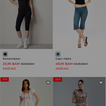
Kombinezon
Capri hlače
25,95 BAM
49,95 BAM
35,95 BAM
69,95 BAM
SNIŽENJE
SNIŽENJE
-31%
-22%