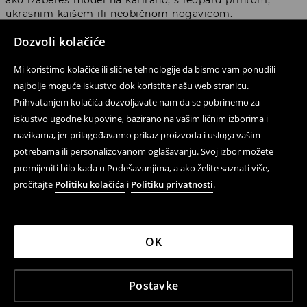
ako izabereš model na karirano, s leopard printom,
ukrasnim kaišem ili neobičnom nogavicom.
Dozvoli kolačiće
Uske capri hlače – za ljubiteljice
Mi koristimo kolačiće ili slične tehnologije da bismo vam ponudili
jednostavnih, ali upečatljivih
najbolje moguće iskustvo dok koristite našu web stranicu.
lookova
Prihvatanjem kolačića dozvoljavate nam da se pobrinemo za
iskustvo ugodne kupovine, bazirano na vašim ličnim izborima i
navikama, jer prilagođavamo prikaz proizvoda i usluga vašim
Uske
ženske capri hlače
najbolje funkcionišu kada želiš
potrebama ili personalizovanom oglašavanju. Svoj izbor možete
naglasiti liniju siluete i izgraditi outfit oko jasnih
proporcija. Takav kroj dobro izgleda uz gornji dio s više
promijeniti bilo kada u Podešavanjima, a ako želite saznati više,
volumena, na primjer oversize košulju, ležernu majicu ili
pročitajte
Politiku kolačića
i
Politiku privatnosti
.
bluzu s puf rukavima. Tako styling nije previše očigledan
i dobija moderniji balans.
U minimalističkoj verziji uske
ženske capri hlače
možeš
OK
kombinovati s basic topom, baletankama i malom
torbom. To je jednostavan set, ali skraćena nogavica čini
cijelu kombinaciju aktuelnijom od klasičnog looka s
Postavke
dugim hlačama. Ako želiš jači efekat, izaberi top sa