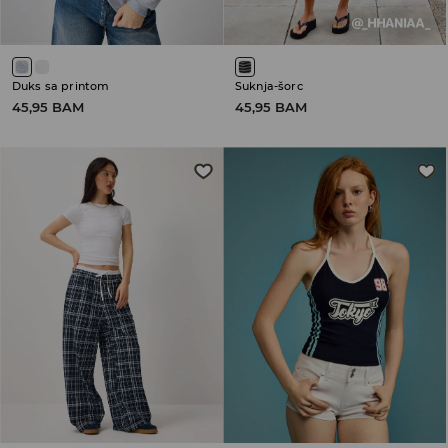
Duks sa printom
Suknja-šorc
45,95 BAM
45,95 BAM