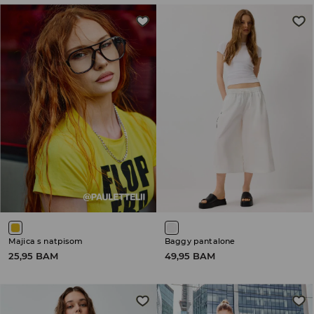
Majica s natpisom
Baggy pantalone
25,95 BAM
49,95 BAM