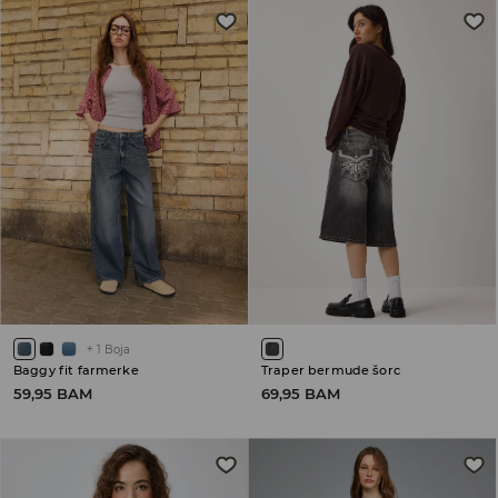
+
1
Boja
Baggy fit farmerke
Traper bermude šorc
59,95 BAM
69,95 BAM