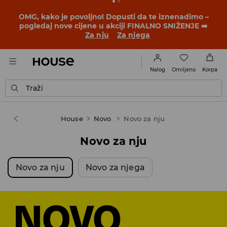
OMG, kako je povoljno! Dopusti da te iznenadimo –
pogledaj nove cijene u akciji FINALNO SNIŽENJE ➡️
Za nju
Za njega
Omiljeno
Nalog
Korpa
Traži
House
Novo
Novo za nju
Novo za nju
Novo za nju
Novo za njega