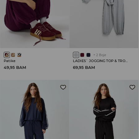
+
2
Boje
Patike
LADIES` JOGGING TOP & TROUSERS
49,95 BAM
69,95 BAM