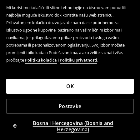
Mi koristimo kolačiće ili slične tehnologije da bismo vam ponudili
najbolje moguće iskustvo dok koristite našu web stranicu.
Prihvatanjem kolačića dozvoljavate nam da se pobrinemo za
iskustvo ugodne kupovine, bazirano na vašim ličnim izborima i
navikama, jer prilagođavamo prikaz proizvoda i usluga vašim
potrebama ili personalizovanom oglašavanju. Svoj izbor možete
promijeniti bilo kada u Podešavanjima, a ako želite saznati više,
pročitajte
Politiku kolačića
i
Politiku privatnosti
.
OK
Barrel fit farmerke
Majica s uzorkom
69,95 BAM
29,95 BAM
Postavke
Bosna i Hercegovina (Bosnia and
Herzegovina)