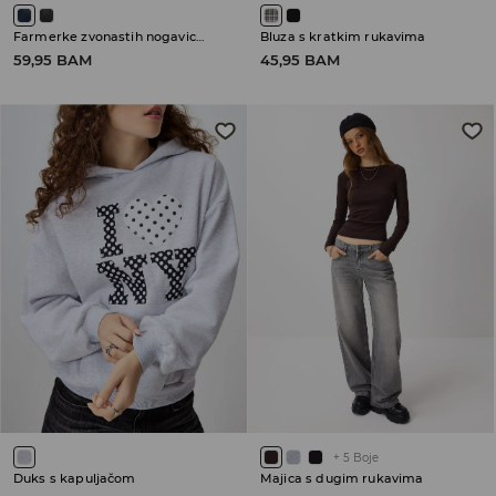
Farmerke zvonastih nogavica sa niskim strukom
Bluza s kratkim rukavima
59,95 BAM
45,95 BAM
+
5
Boje
Duks s kapuljačom
Majica s dugim rukavima