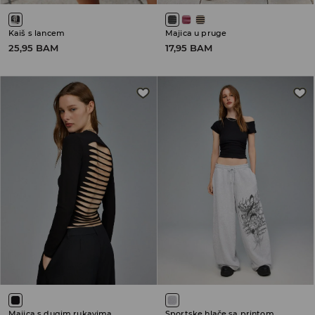
Kaiš s lancem
Majica u pruge
25,95 BAM
17,95 BAM
Majica s dugim rukavima
Sportske hlače sa printom