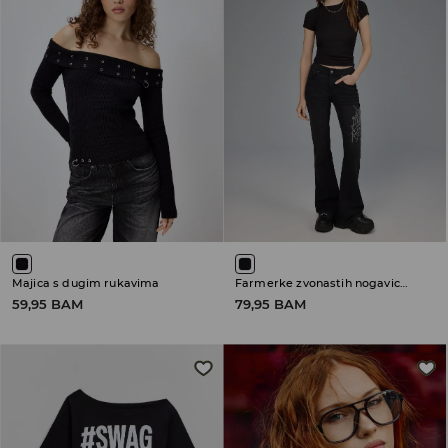
Majica s dugim rukavima
Farmerke zvonastih nogavica sa niskim strukom
59,95 BAM
79,95 BAM