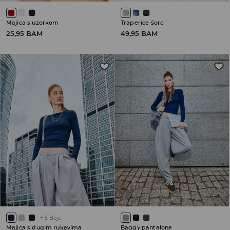
Majica s uzorkom
Traperice šorc
25,95 BAM
49,95 BAM
+
5
Boje
Majica s dugim rukavima
Baggy pantalone