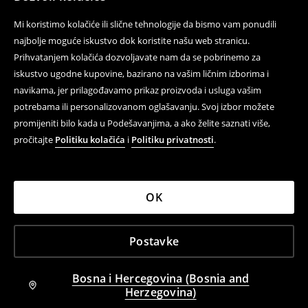
Mi koristimo kolačiće ili slične tehnologije da bismo vam ponudili
najbolje moguće iskustvo dok koristite našu web stranicu.
Prihvatanjem kolačića dozvoljavate nam da se pobrinemo za
iskustvo ugodne kupovine, bazirano na vašim ličnim izborima i
navikama, jer prilagođavamo prikaz proizvoda i usluga vašim
potrebama ili personalizovanom oglašavanju. Svoj izbor možete
promijeniti bilo kada u Podešavanjima, a ako želite saznati više,
pročitajte
Politiku kolačića
i
Politiku privatnosti
.
OK
Postavke
Bosna i Hercegovina (Bosnia and
Herzegovina)