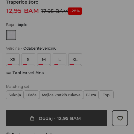
Traperice šorc
12,95
BAM
17,95
BAM
-28%
Boja
-
bijelo
Veličina
-
Odaberite veličinu
XS
S
M
L
XL
Tablica veličina
Matching set
Suknja
Hlača
Majica kratkih rukava
Bluza
Top
Dodaj
-
12,95
BAM