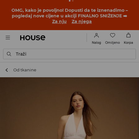
BACK TO SCHOOL
📒
Najbolje priče počinju prije prvog
školskog zvona. Započni školsku godinu u novom
outfitu!
Za nju
Za njega
Omiljeno
Nalog
Korpa
Traži
Od tkanine