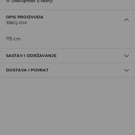
Dostupnost u radnji
OPIS PROIZVODA
358IQ-00X
175 cm
SASTAV I ODRŽAVANJE
DOSTAVA I POVRAT
Politika dostave
Preuzimanje u trgovini
GRATIS
5-13 radnih dana
Milsped Kurir - online plaćanje
7,95 BAM*
5-13 radnih dana