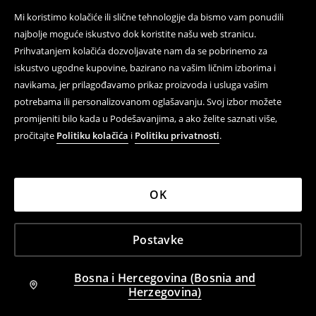
Mi koristimo kolačiće ili slične tehnologije da bismo vam ponudili
Majica s uzorkom Toxicity System of a Down
Majica s uzorkom
39,95 BAM
35,95 BAM
najbolje moguće iskustvo dok koristite našu web stranicu.
Prihvatanjem kolačića dozvoljavate nam da se pobrinemo za
iskustvo ugodne kupovine, bazirano na vašim ličnim izborima i
navikama, jer prilagođavamo prikaz proizvoda i usluga vašim
potrebama ili personalizovanom oglašavanju. Svoj izbor možete
promijeniti bilo kada u Podešavanjima, a ako želite saznati više,
pročitajte
Politiku kolačića
i
Politiku privatnosti
.
OK
Postavke
Bosna i Hercegovina (Bosnia and
Herzegovina)
Majica s natpisom
Majica s uzorkom
35,95 BAM
25,95 BAM