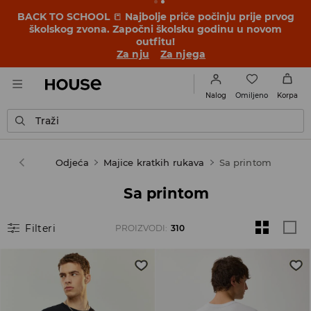
BACK TO SCHOOL
📒
Najbolje priče počinju prije prvog
školskog zvona. Započni školsku godinu u novom
outfitu!
Za nju
Za njega
Omiljeno
Nalog
Korpa
Traži
Muškarac
Odjeća
Majice kratkih rukava
Sa printom
Sa printom
Filteri
PROIZVODI
:
310