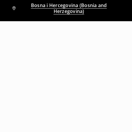
Bosna i Hercegovina (Bosnia and
Herzegovina)
Drugi kupci su takođe izabrali
Majica s uzorkom Nirvana
Majica s uzorkom Tool 10 000 Days