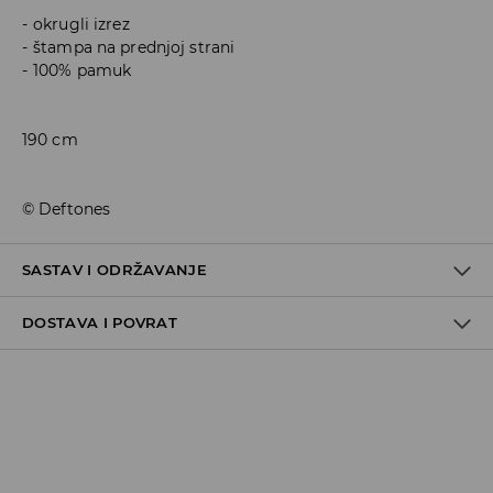
okrugli izrez
štampa na prednjoj strani
100% pamuk
190 cm
© Deftones
SASTAV I ODRŽAVANJE
DOSTAVA I POVRAT
100% COTTON
Politika dostave
Preuzimanje u trgovini
GRATIS
5-13 radnih dana