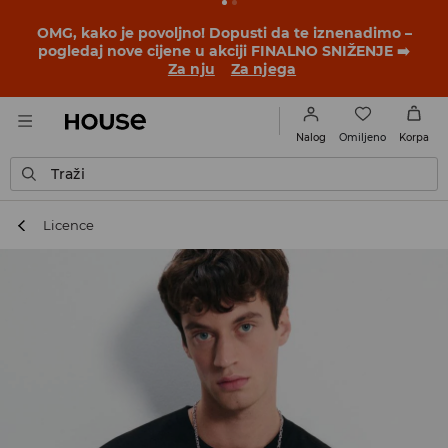
OMG, kako je povoljno! Dopusti da te iznenadimo –
pogledaj nove cijene u akciji FINALNO SNIŽENJE ➡️
Za nju
Za njega
Omiljeno
Nalog
Korpa
Traži
Licence