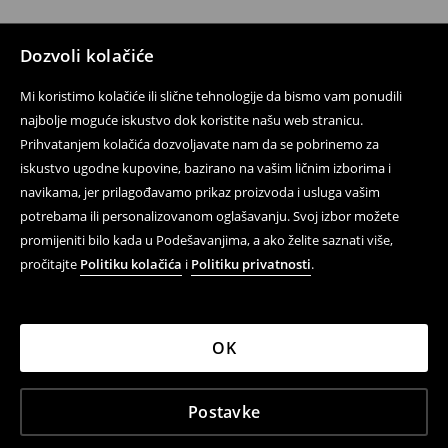
Dozvoli kolačiće
Mi koristimo kolačiće ili slične tehnologije da bismo vam ponudili
najbolje moguće iskustvo dok koristite našu web stranicu.
Prihvatanjem kolačića dozvoljavate nam da se pobrinemo za
iskustvo ugodne kupovine, bazirano na vašim ličnim izborima i
navikama, jer prilagođavamo prikaz proizvoda i usluga vašim
potrebama ili personalizovanom oglašavanju. Svoj izbor možete
promijeniti bilo kada u Podešavanjima, a ako želite saznati više,
pročitajte
Politiku kolačića
i
Politiku privatnosti
.
OK
Postavke