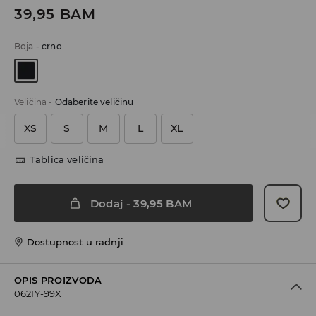
39,95
BAM
Boja
-
crno
Veličina
-
Odaberite veličinu
XS
S
M
L
XL
Tablica veličina
Dodaj
-
39,95
BAM
Dostupnost u radnji
OPIS PROIZVODA
062IY-99X