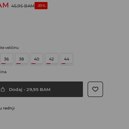
AM
-35%
45,95
BAM
te veličinu
36
38
40
42
44
čina
Dodaj
-
29,95
BAM
u radnji