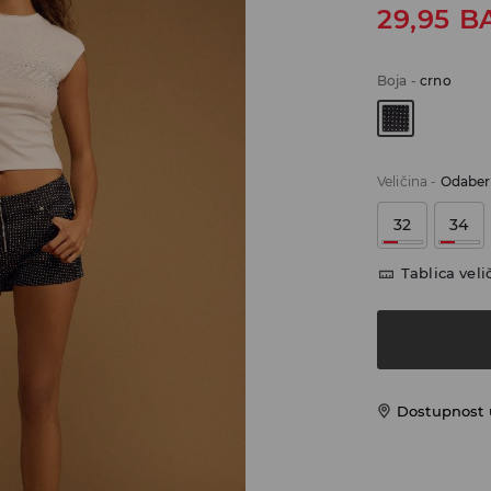
29,95
B
Boja
-
crno
Veličina
-
Odaberi
32
34
Tablica veli
Dostupnost 