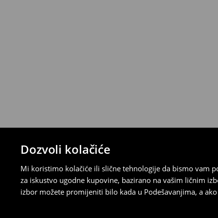
Proizvode možete besplatno vratiti u roku
stacionarnoj trgovini ili slanjem paketa 
ispunite online obrazac na Računu klijenta
⟶
Detaljna pravila povrata
Dozvoli kolačiće
Mi koristimo kolačiće ili slične tehnologije da bismo vam
za iskustvo ugodne kupovine, bazirano na vašim ličnim izb
izbor možete promijeniti bilo kada u Podešavanjima, a ako ž