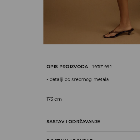
OPIS PROIZVODA
193IZ-99J
detalji od srebrnog metala
173 cm
SASTAV I ODRŽAVANJE
65% COTTON, 33% POLYESTER, 2% ELASTANE