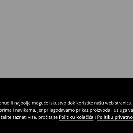
 od 30 dana u bilo kojoj House
kurirskom službom (u tu svrhu
).
 ponudili najbolje moguće iskustvo dok koristite našu web strani
orima i navikama, jer prilagođavamo prikaz proizvoda i usluga v
elite saznati više, pročitajte
Politiku kolačića
i
Politiku privatno