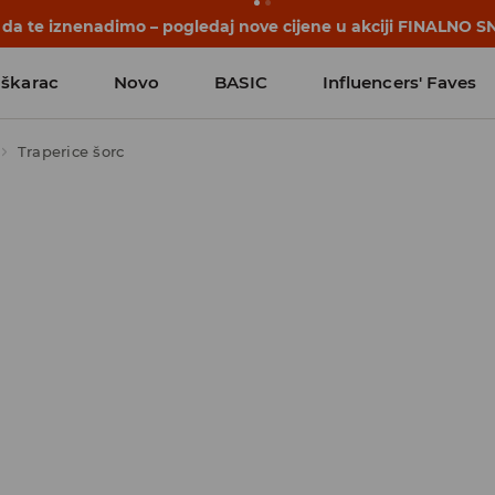
 da te iznenadimo – pogledaj nove cijene u akciji FINALNO S
škarac
Novo
BASIC
Influencers' Faves
Traperice šorc