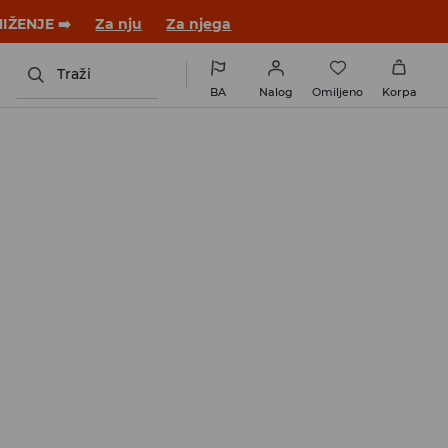
NIŽENJE ➡️
Za nju
Za njega
Traži
BA
Nalog
Omiljeno
Korpa