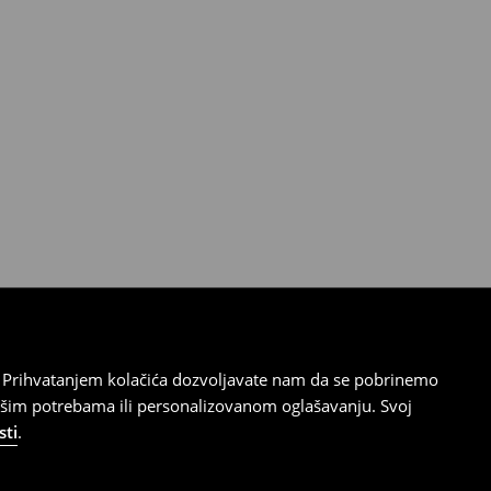
cu. Prihvatanjem kolačića dozvoljavate nam da se pobrinemo
ašim potrebama ili personalizovanom oglašavanju. Svoj
sti
.