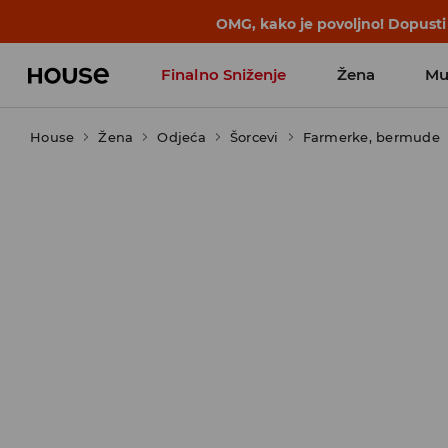
OMG, kako je povoljno! Dopusti
Finalno Sniženje
Žena
Mu
House
Žena
Odjeća
Šorcevi
Farmerke, bermude