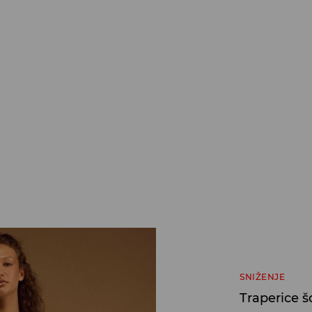
SNIŽENJE
Traperice š