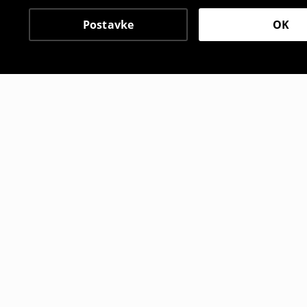
Postavke
OK
Drugi kupci su takođe i
Traperice šorc
Traperice š
19
,
95
BAM
25
,
95
BAM
29,95
BAM