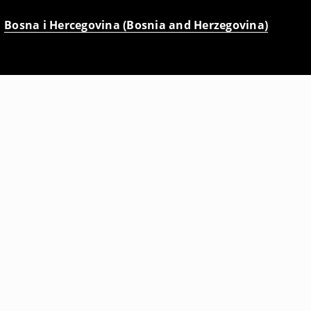
Bosna i Hercegovina (Bosnia and Herzegovina)
Traperice šorc
25
,
95
BAM
35,95
BAM