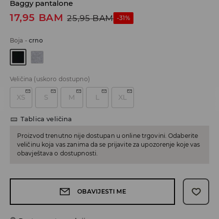
Baggy pantalone
17,95
BAM
25,95
BAM
-31%
Boja
-
crno
Veličina
(uskoro dostupno)
XS
S
M
L
XL
Tablica veličina
Proizvod trenutno nije dostupan u online trgovini. Odaberite
veličinu koja vas zanima da se prijavite za upozorenje koje vas
obavještava o dostupnosti.
OBAVIJESTI ME