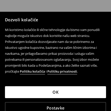
Dozvoli kolačiće
Mi koristimo kolačiće ili slične tehnologije da bismo vam ponudili
najbolje moguće iskustvo dok koristite našu web stranicu.
Prihvatanjem kolačića dozvoljavate nam da se pobrinemo za
iskustvo ugodne kupovine, bazirano na vašim ličnim izborima i
navikama, jer prilagođavamo prikaz proizvoda i usluga vašim
potrebama ili personalizovanom oglašavanju. Svoj izbor možete
promijeniti bilo kada u Podešavanjima, a ako želite saznati više,
pročitajte
Politiku kolačića
i
Politiku privatnosti
.
OK
Postavke