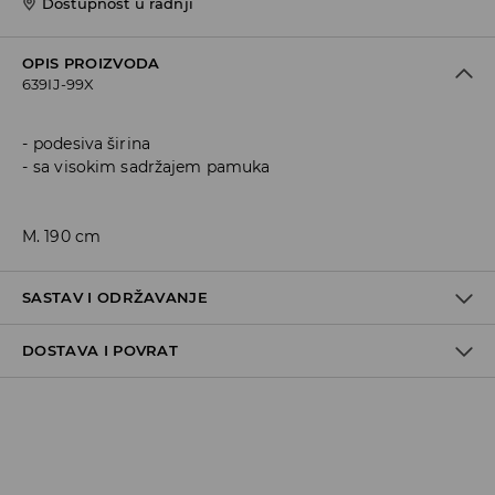
Dostupnost u radnji
OPIS PROIZVODA
639IJ-99X
podesiva širina
sa visokim sadržajem pamuka
M. 190 cm
SASTAV I ODRŽAVANJE
DOSTAVA I POVRAT
60% COTTON, 40% POLYESTER
Politika dostave
Preuzimanje u trgovini
GRATIS