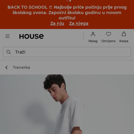
BACK TO SCHOOL
📒
Najbolje priče počinju prije prvog
školskog zvona. Započni školsku godinu u novom
outfitu!
Za nju
Za njega
Omiljeno
Nalog
Korpa
Traži
Trenerke