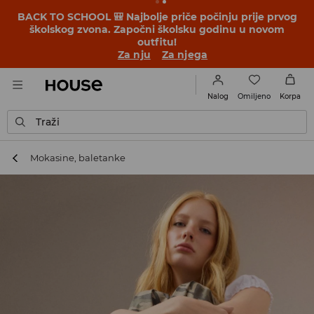
BACK TO SCHOOL 🎒 Najbolje priče počinju prije prvog
školskog zvona. Započni školsku godinu u novom
outfitu!
Za nju
Za njega
Omiljeno
Nalog
Korpa
Traži
Mokasine, baletanke