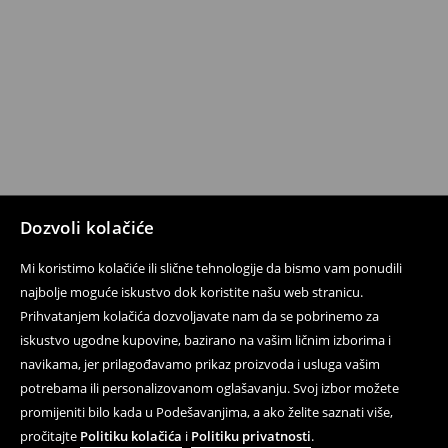
Dozvoli kolačiće
Mi koristimo kolačiće ili slične tehnologije da bismo vam ponudili
najbolje moguće iskustvo dok koristite našu web stranicu.
Prihvatanjem kolačića dozvoljavate nam da se pobrinemo za
iskustvo ugodne kupovine, bazirano na vašim ličnim izborima i
navikama, jer prilagođavamo prikaz proizvoda i usluga vašim
potrebama ili personalizovanom oglašavanju. Svoj izbor možete
promijeniti bilo kada u Podešavanjima, a ako želite saznati više,
pročitajte
Politiku kolačića
i
Politiku privatnosti
.