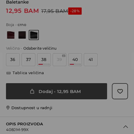
Baletanke
12,95
BAM
17,95
BAM
-28%
Boja
-
crno
Veličina
-
Odaberite veličinu
36
37
38
39
40
41
Tablica veličina
Dodaj
-
12,95
BAM
Dostupnost u radnji
OPIS PROIZVODA
408JM-99X