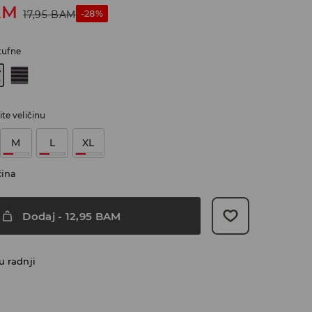
AM
-28%
17,95
BAM
tufne
te veličinu
M
L
XL
čina
Dodaj
-
12,95
BAM
u radnji