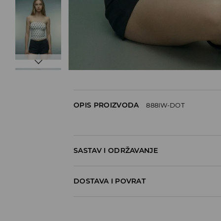
OPIS PROIZVODA
888IW-DOT
SASTAV I ODRŽAVANJE
DOSTAVA I POVRAT
Politika dostave