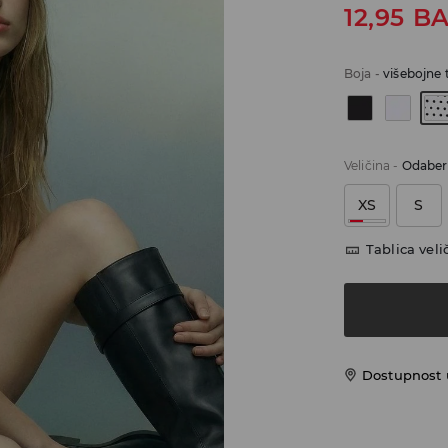
12,95
B
Boja
-
višebojne 
Veličina
-
Odaberi
XS
S
Tablica veli
Dostupnost 