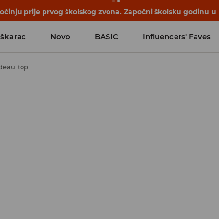
počinju prije prvog školskog zvona. Započni školsku godinu u
škarac
Novo
BASIC
Influencers' Faves
deau top