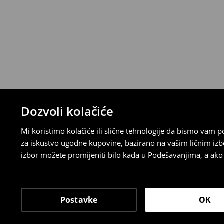
⟶
Detaljna pravila povrata
Dozvoli kolačiće
Mi koristimo kolačiće ili slične tehnologije da bismo vam
za iskustvo ugodne kupovine, bazirano na vašim ličnim izb
izbor možete promijeniti bilo kada u Podešavanjima, a ako ž
Postavke
OK