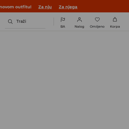
 novom outfitu!
Za nju
Za njega
Traži
BA
Nalog
Omiljeno
Korpa