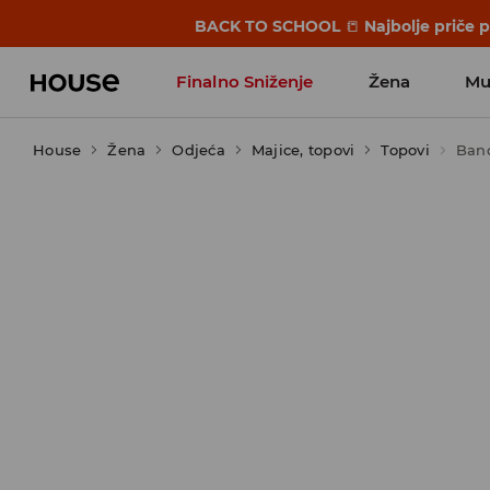
BACK TO SCHOOL
📒
Najbolje priče 
Finalno Sniženje
Žena
Mu
House
Žena
Odjeća
Majice, topovi
Topovi
Ban