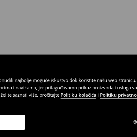
 ponudili najbolje moguće iskustvo dok koristite našu web strani
orima i navikama, jer prilagođavamo prikaz proizvoda i usluga v
elite saznati više, pročitajte
Politiku kolačića
i
Politiku privatno