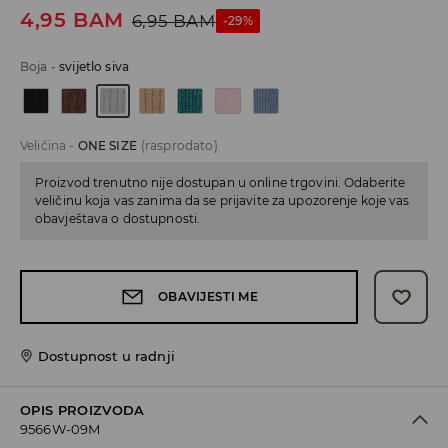
4,95
BAM
6,95
BAM
-29%
Boja
-
svijetlo siva
Veličina
-
ONE SIZE
(rasprodato)
Proizvod trenutno nije dostupan u online trgovini. Odaberite
veličinu koja vas zanima da se prijavite za upozorenje koje vas
obavještava o dostupnosti.
OBAVIJESTI ME
Dostupnost u radnji
OPIS PROIZVODA
9566W-09M