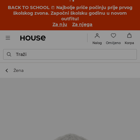
BACK TO SCHOOL
📒
Najbolje priče počinju prije prvog
školskog zvona. Započni školsku godinu u novom
outfitu!
Za nju
Za njega
Omiljeno
Nalog
Korpa
Traži
Žena