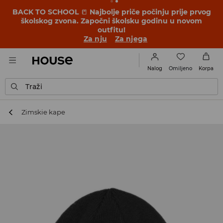
BACK TO SCHOOL
📒
Najbolje priče počinju prije prvog
školskog zvona. Započni školsku godinu u novom
outfitu!
Za nju
Za njega
Omiljeno
Nalog
Korpa
Traži
Zimskie kape