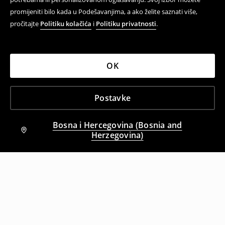
promijeniti bilo kada u Podešavanjima, a ako želite saznati više,
pročitajte
Politiku kolačića
i
Politiku privatnosti
.
OK
Postavke
Bosna i Hercegovina (Bosnia and
Herzegovina)