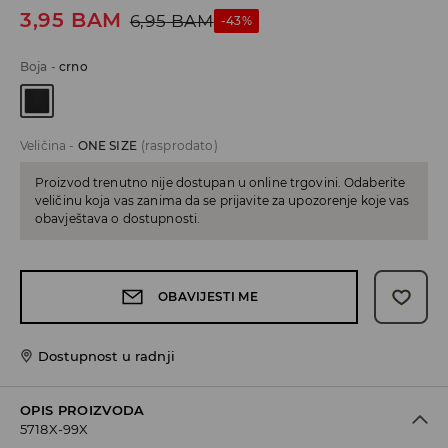
3,95
BAM
6,95
BAM
-43%
Boja
-
crno
Veličina
-
ONE SIZE
(rasprodato)
Proizvod trenutno nije dostupan u online trgovini. Odaberite
veličinu koja vas zanima da se prijavite za upozorenje koje vas
obavještava o dostupnosti.
OBAVIJESTI ME
Dostupnost u radnji
OPIS PROIZVODA
5718X-99X