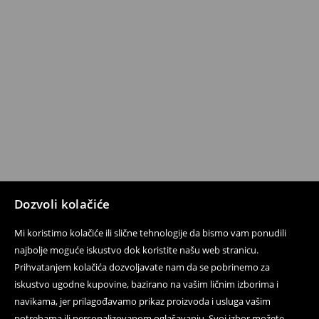
Dozvoli kolačiće
Mi koristimo kolačiće ili slične tehnologije da bismo vam ponudili
najbolje moguće iskustvo dok koristite našu web stranicu.
Prihvatanjem kolačića dozvoljavate nam da se pobrinemo za
iskustvo ugodne kupovine, bazirano na vašim ličnim izborima i
navikama, jer prilagođavamo prikaz proizvoda i usluga vašim
potrebama ili personalizovanom oglašavanju. Svoj izbor možete