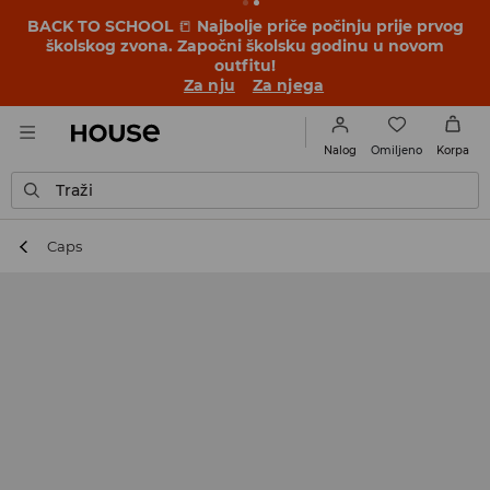
BACK TO SCHOOL
📒
Najbolje priče počinju prije prvog
školskog zvona. Započni školsku godinu u novom
outfitu!
Za nju
Za njega
Omiljeno
Nalog
Korpa
Traži
Caps