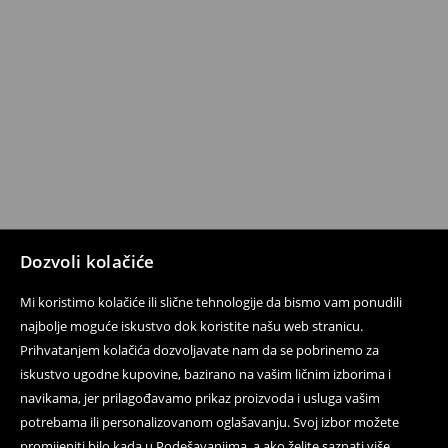
Dozvoli kolačiće
Mi koristimo kolačiće ili slične tehnologije da bismo vam ponudili
najbolje moguće iskustvo dok koristite našu web stranicu.
Prihvatanjem kolačića dozvoljavate nam da se pobrinemo za
iskustvo ugodne kupovine, bazirano na vašim ličnim izborima i
navikama, jer prilagođavamo prikaz proizvoda i usluga vašim
potrebama ili personalizovanom oglašavanju. Svoj izbor možete
promijeniti bilo kada u Podešavanjima, a ako želite saznati više,