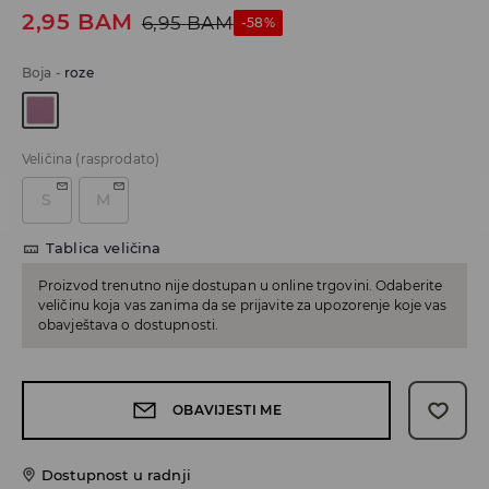
2,95
BAM
6,95
BAM
-58%
Boja
-
roze
Veličina
(rasprodato)
S
M
Tablica veličina
Proizvod trenutno nije dostupan u online trgovini. Odaberite
veličinu koja vas zanima da se prijavite za upozorenje koje vas
obavještava o dostupnosti.
OBAVIJESTI ME
Dostupnost u radnji