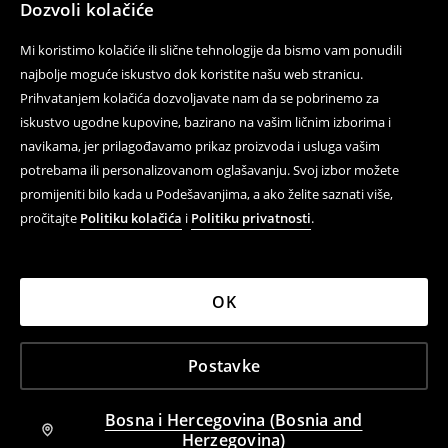
Dozvoli kolačiće
Mi koristimo kolačiće ili slične tehnologije da bismo vam ponudili
najbolje moguće iskustvo dok koristite našu web stranicu.
Prihvatanjem kolačića dozvoljavate nam da se pobrinemo za
iskustvo ugodne kupovine, bazirano na vašim ličnim izborima i
navikama, jer prilagođavamo prikaz proizvoda i usluga vašim
potrebama ili personalizovanom oglašavanju. Svoj izbor možete
promijeniti bilo kada u Podešavanjima, a ako želite saznati više,
pročitajte
Politiku kolačića
i
Politiku privatnosti
.
OK
Postavke
Bosna i Hercegovina (Bosnia and
Herzegovina)