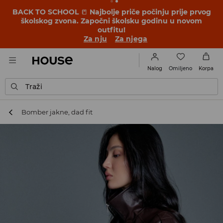
BACK TO SCHOOL
📒
Najbolje priče počinju prije prvog
školskog zvona. Započni školsku godinu u novom
outfitu!
Za nju
Za njega
Omiljeno
Nalog
Korpa
Traži
Bomber jakne, dad fit