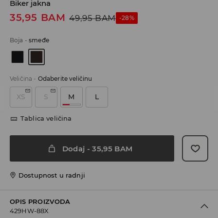
Biker jakna
35,95
BAM
49,95
BAM
-28%
Boja
-
smeđe
Veličina
-
Odaberite veličinu
XS
S
M
L
Tablica veličina
Dodaj
-
35,95
BAM
Dostupnost u radnji
OPIS PROIZVODA
429HW-88X