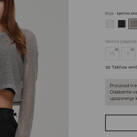
Boja
-
tamno siv
Veličina
(rasprod
XS
S
Tablica veli
Proizvod tre
Odaberite ve
upozorenje k