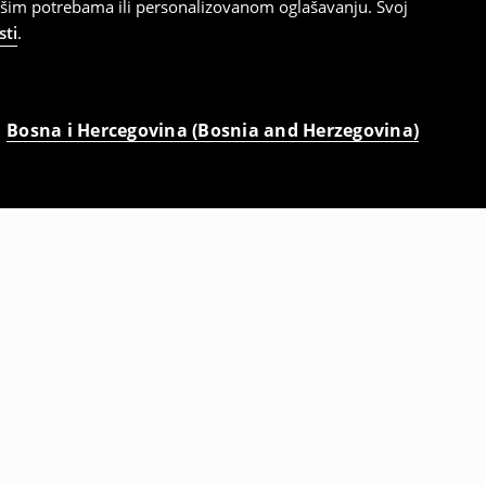
ašim potrebama ili personalizovanom oglašavanju. Svoj
sti
.
Bosna i Hercegovina (Bosnia and Herzegovina)