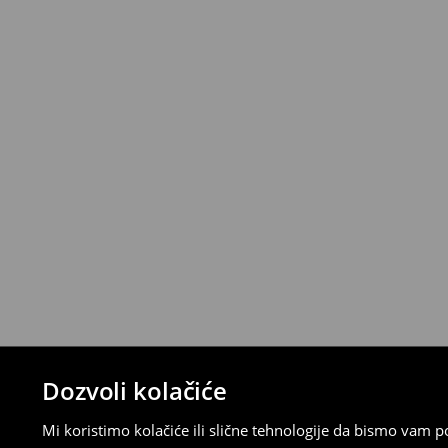
Politika povrata
Proizvode možete besplatno vratiti u roku
stacionarnoj trgovini ili slanjem paketa 
ispunite online obrazac na Računu klijenta
⟶
Detaljna pravila povrata
Dozvoli kolačiće
Mi koristimo kolačiće ili slične tehnologije da bismo vam