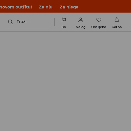
 novom outfitu!
Za nju
Za njega
Traži
BA
Nalog
Omiljeno
Korpa