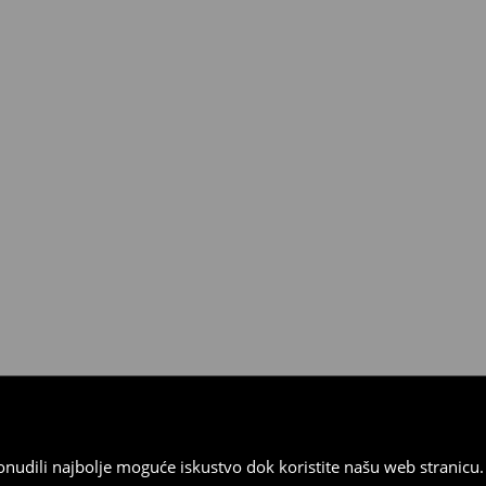
 od 30 dana u bilo kojoj House
kurirskom službom (u tu svrhu
).
 ponudili najbolje moguće iskustvo dok koristite našu web strani