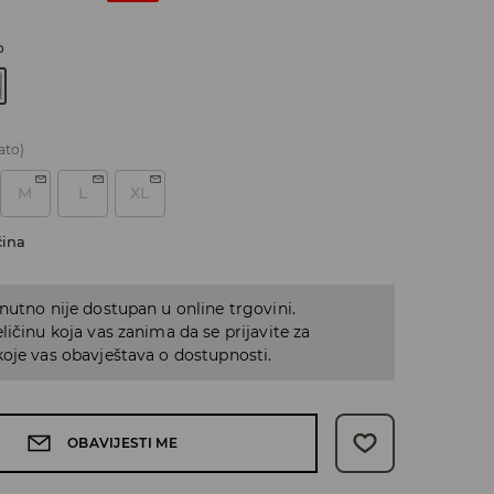
o
ato)
M
L
XL
čina
nutno nije dostupan u online trgovini.
ličinu koja vas zanima da se prijavite za
oje vas obavještava o dostupnosti.
OBAVIJESTI ME