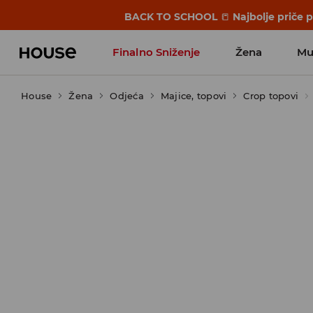
BACK TO SCHOOL
📒
Najbolje priče 
Finalno Sniženje
Žena
Mu
House
Žena
Odjeća
Majice, topovi
Crop topovi