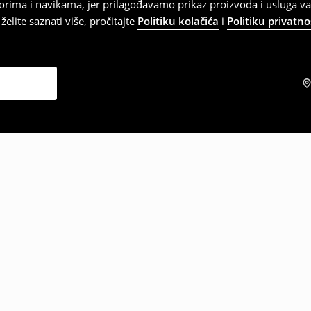
orima i navikama, jer prilagođavamo prikaz proizvoda i usluga v
elite saznati više, pročitajte
Politiku kolačića
i
Politiku privatno
zabrali