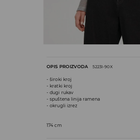
OPIS PROIZVODA
5223I-90X
široki kroj
kratki kroj
dugi rukav
spuštena linija ramena
okrugli izrez
174 cm