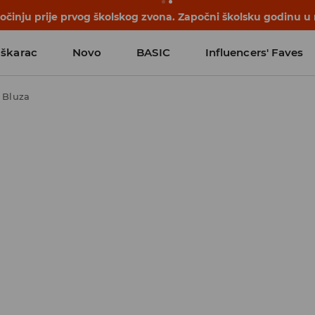
počinju prije prvog školskog zvona. Započni školsku godinu u
škarac
Novo
BASIC
Influencers' Faves
Bluza