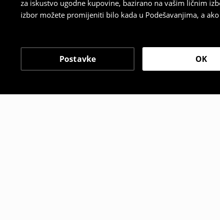
za iskustvo ugodne kupovine, bazirano na vašim ličnim izb
izbor možete promijeniti bilo kada u Podešavanjima, a ako ž
Postavke
OK
Drugi kupci su takođe i