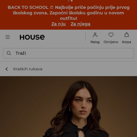
BACK TO SCHOOL
📒
Najbolje priče počinju prije prvog
školskog zvona. Započni školsku godinu u novom
outfitu!
Za nju
Za njega
Omiljeno
Nalog
Korpa
Traži
Kratkih rukava