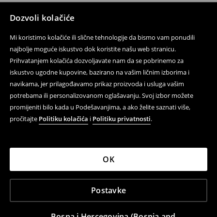
Dozvoli kolačiće
Mi koristimo kolačiće ili slične tehnologije da bismo vam ponudili
najbolje moguće iskustvo dok koristite našu web stranicu.
Prihvatanjem kolačića dozvoljavate nam da se pobrinemo za
iskustvo ugodne kupovine, bazirano na vašim ličnim izborima i
navikama, jer prilagođavamo prikaz proizvoda i usluga vašim
potrebama ili personalizovanom oglašavanju. Svoj izbor možete
promijeniti bilo kada u Podešavanjima, a ako želite saznati više,
pročitajte
Politiku kolačića
i
Politiku privatnosti
.
OK
Postavke
Bosna i Hercegovina (Bosnia and