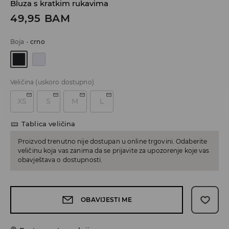
Bluza s kratkim rukavima
49,95
BAM
Boja
-
crno
Veličina
(uskoro dostupno)
XS
S
M
L
Tablica veličina
Proizvod trenutno nije dostupan u online trgovini. Odaberite
veličinu koja vas zanima da se prijavite za upozorenje koje vas
obavještava o dostupnosti.
OBAVIJESTI ME