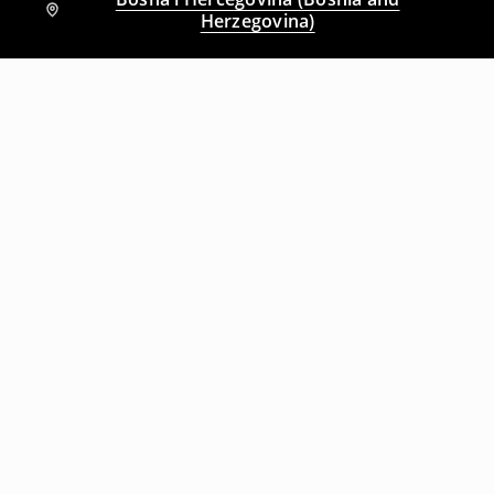
Herzegovina)
Drugi kupci su takođe izabrali
Prilagođena bluza
Čipkasta bluza
39
,
95
BAM
29
,
95
BAM
39,95
BAM