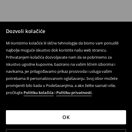
Dozvoli kolačiće
Mi koristimo kolačiće ili slične tehnologije da bismo vam ponudili
najbolje moguće iskustvo dok koristite našu web stranicu.
Prihvatanjem kolačića dozvoljavate nam da se pobrinemo za
iskustvo ugodne kupovine, bazirano na vašim ličnim izborima i
navikama, jer prilagođavamo prikaz proizvoda i usluga vašim
potrebama ili personalizovanom oglašavanju. Svoj izbor možete
promijeniti bilo kada u Podešavanjima, a ako želite saznati više,
pročitajte
Politiku kolačića
i
Politiku privatnosti
.
OK