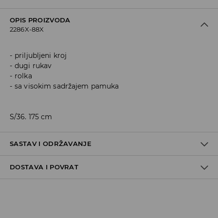
OPIS PROIZVODA
2286X-88X
priljubljeni kroj
dugi rukav
rolka
sa visokim sadržajem pamuka
S/36. 175 cm
SASTAV I ODRŽAVANJE
DOSTAVA I POVRAT
Materijal I
:
95% COTTON, 5% ELASTANE
MACHINE WASH AT MAX.TEMP. 30° C - MILD PROCESS
Politika dostave
DO NOT BLEACH
Preuzimanje u trgovini