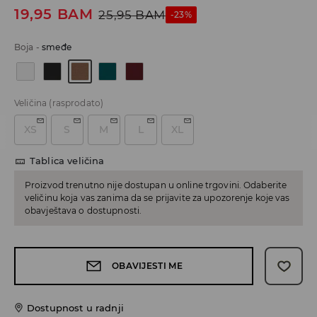
19,95
BAM
25,95
BAM
-23%
Boja
-
smeđe
Veličina
(rasprodato)
XS
S
M
L
XL
Tablica veličina
Proizvod trenutno nije dostupan u online trgovini. Odaberite
veličinu koja vas zanima da se prijavite za upozorenje koje vas
obavještava o dostupnosti.
OBAVIJESTI ME
Dostupnost u radnji