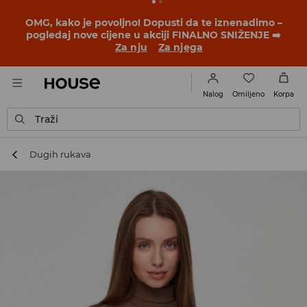
OMG, kako je povoljno! Dopusti da te iznenadimo –
pogledaj nove cijene u akciji FINALNO SNIŽENJE ➡️
Za nju
Za njega
Omiljeno
Nalog
Korpa
Traži
Dugih rukava