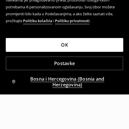
navikama, jer prilagođavamo prikaz proizvoda i usluga vašim
potrebama ili personalizovanom oglašavanju. Svoj izbor možete
promijeniti bilo kada u Podešavanjima, a ako želite saznati više,
pročitajte
Politiku kolačića
i
Politiku privatnosti
.
OK
Postavke
Bosna i Hercegovina (Bosnia and
Herzegovina)