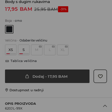
Body s dugim rukavima
17,95
BAM
25,95
BAM
-31%
Boja
-
crno
Veličina
-
Odaberite veličinu
XS
S
M
L
XL
Tablica veličina
Dodaj
-
17,95
BAM
Dostupnost u radnji
OPIS PROIZVODA
620JL-99X