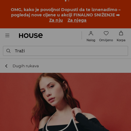
BACK TO SCHOOL
📒
Najbolje priče počinju prije prvog
školskog zvona. Započni školsku godinu u novom
outfitu!
Za nju
Za njega
Omiljeno
Nalog
Korpa
Traži
Dugih rukava