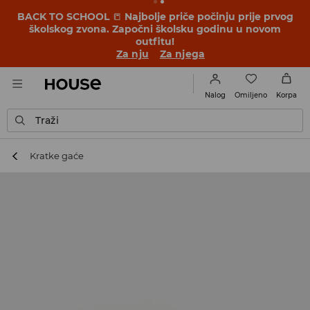
BACK TO SCHOOL
📒
Najbolje priče počinju prije prvog
školskog zvona. Započni školsku godinu u novom
outfitu!
Za nju
Za njega
Omiljeno
Nalog
Korpa
Traži
Kratke gaće