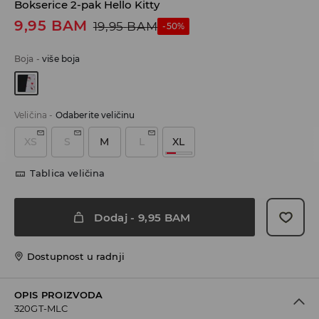
Bokserice 2-pak Hello Kitty
9,95
BAM
19,95
BAM
-50%
Boja
-
više boja
Veličina
-
Odaberite veličinu
XS
S
M
L
XL
Tablica veličina
Dodaj
-
9,95
BAM
Dostupnost u radnji
OPIS PROIZVODA
320GT-MLC