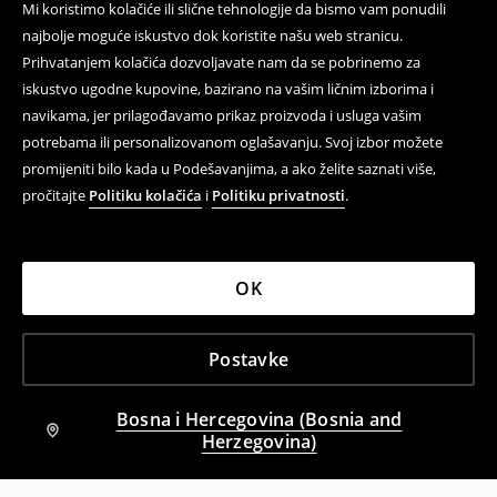
Mi koristimo kolačiće ili slične tehnologije da bismo vam ponudili
najbolje moguće iskustvo dok koristite našu web stranicu.
Prihvatanjem kolačića dozvoljavate nam da se pobrinemo za
iskustvo ugodne kupovine, bazirano na vašim ličnim izborima i
navikama, jer prilagođavamo prikaz proizvoda i usluga vašim
potrebama ili personalizovanom oglašavanju. Svoj izbor možete
promijeniti bilo kada u Podešavanjima, a ako želite saznati više,
pročitajte
Politiku kolačića
i
Politiku privatnosti
.
OK
Postavke
Bosna i Hercegovina (Bosnia and
Herzegovina)