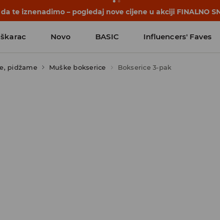
počinju prije prvog školskog zvona. Započni školsku godinu u
škarac
Novo
BASIC
Influencers' Faves
je, pidžame
Muške bokserice
Bokserice 3-pak