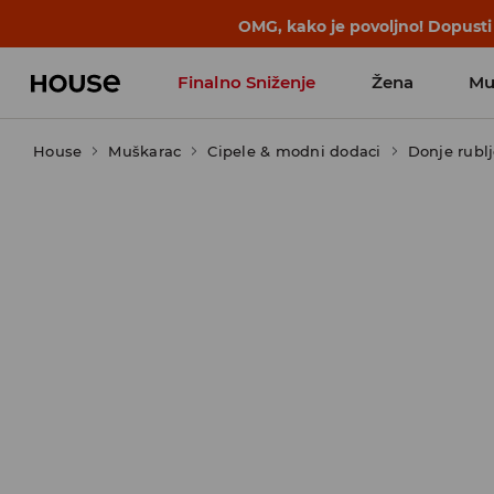
BACK TO SCHOOL
📒
Najbolje priče 
Finalno Sniženje
Žena
Mu
House
Muškarac
Cipele & modni dodaci
Donje rubl