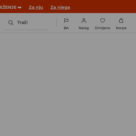
 novom outfitu!
Za nju
Za njega
Traži
BA
Nalog
Omiljeno
Korpa