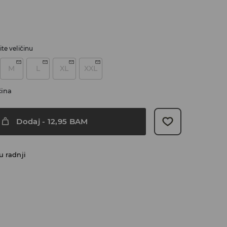
te veličinu
M
L
XL
XXL
čina
Dodaj
-
12,95
BAM
u radnji