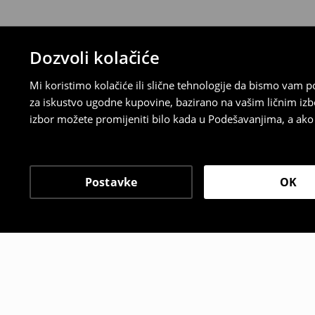
Dozvoli kolačiće
Mi koristimo kolačiće ili slične tehnologije da bismo vam
za iskustvo ugodne kupovine, bazirano na vašim ličnim izb
izbor možete promijeniti bilo kada u Podešavanjima, a ako ž
Postavke
OK