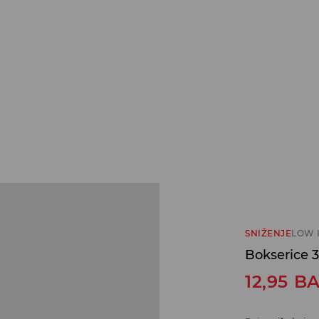
SNIŽENJE
LOW 
Bokserice 
12,95
B