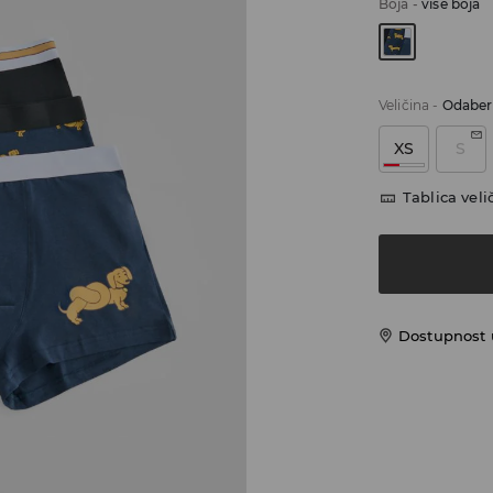
Boja
-
više boja
Veličina
-
Odaberi
XS
S
Tablica veli
Dostupnost 