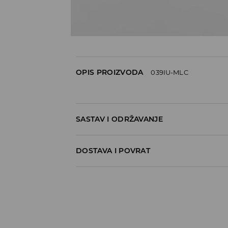
OPIS PROIZVODA
039IU-MLC
SASTAV I ODRŽAVANJE
95% COTTON, 5% ELASTANE
DOSTAVA I POVRAT
Politika dostave
Preuzimanje u trgovini
GRATIS
5-13 radnih dana