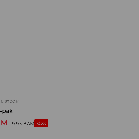
IN STOCK
3-pak
AM
-35%
19,95
BAM