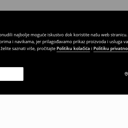
 ponudili najbolje moguće iskustvo dok koristite našu web strani
orima i navikama, jer prilagođavamo prikaz proizvoda i usluga v
elite saznati više, pročitajte
Politiku kolačića
i
Politiku privatno