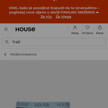
BACK TO SCHOOL
📒
Najbolje priče počinju prije prvog
školskog zvona. Započni školsku godinu u novom
outfitu!
Za nju
Za njega
Omiljeno
Nalog
Korpa
Traži
Muške bokserice