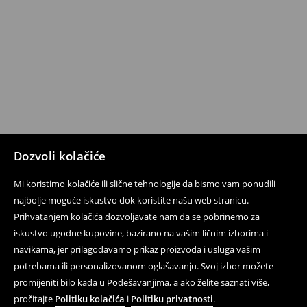
Dozvoli kolačiće
Mi koristimo kolačiće ili slične tehnologije da bismo vam ponudili
najbolje moguće iskustvo dok koristite našu web stranicu.
Prihvatanjem kolačića dozvoljavate nam da se pobrinemo za
iskustvo ugodne kupovine, bazirano na vašim ličnim izborima i
navikama, jer prilagođavamo prikaz proizvoda i usluga vašim
potrebama ili personalizovanom oglašavanju. Svoj izbor možete
promijeniti bilo kada u Podešavanjima, a ako želite saznati više,
pročitajte
Politiku kolačića
i
Politiku privatnosti
.