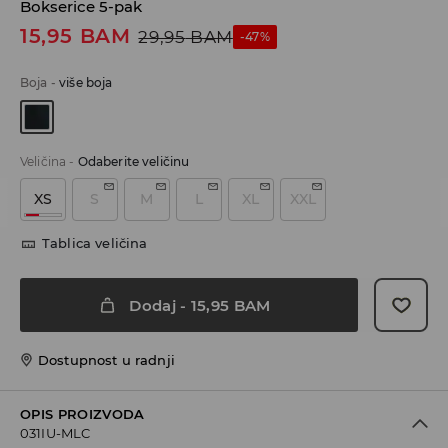
Bokserice 5-pak
15,95
BAM
29,95
BAM
-47%
Boja
-
više boja
Veličina
-
Odaberite veličinu
XS
S
M
L
XL
XXL
Tablica veličina
Dodaj
-
15,95
BAM
Dostupnost u radnji
OPIS PROIZVODA
031IU-MLC